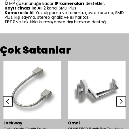
12 MP çözünürlüğe kadar
IP kameraları
destekler.
Kayıt cihazı ile AI
: 2 kanal SMD Plus
Kamera ile AI
: Yüz algılama ve tanıma, çevre koruma, SMD
Plus, kişi sayma, stereo analiz ve ısı haritası
EPTZ
ve tek tıkla kurma/devre dışı bırakma desteği
Çok Satanlar
Lockway
Omni
Çelik Kablo Geçiş Spirali
OMNİ 550D Panik Bar Tek Nokta Yüzey Tip