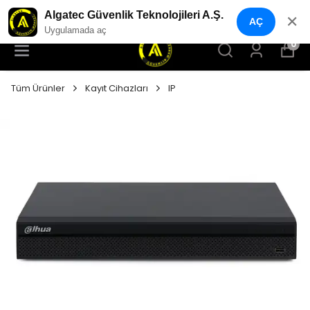
YENI NESIL GÜVENLIK GEÇIŞ SISTEMLERI
Algatec Güvenlik Teknolojileri A.Ş.
✕
AÇ
Uygulamada aç
0
Tüm Ürünler
Kayıt Cihazları
IP