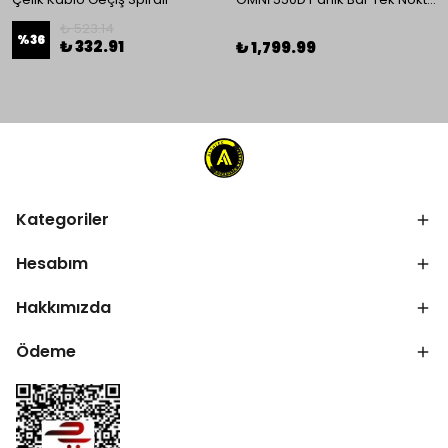
₺ 523.14
%
36
₺ 332.91
₺ 1,799.99
Kategoriler
Hesabım
Hakkımızda
Ödeme