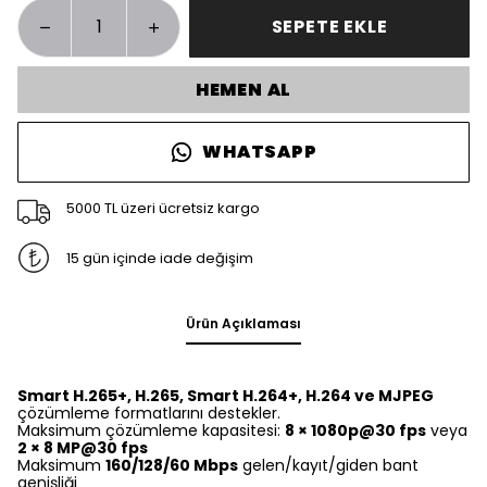
SEPETE EKLE
HEMEN AL
WHATSAPP
5000 TL üzeri ücretsiz kargo
15 gün içinde iade değişim
Ürün Açıklaması
Smart H.265+, H.265, Smart H.264+, H.264 ve MJPEG
çözümleme formatlarını destekler.
Maksimum çözümleme kapasitesi:
8 × 1080p@30 fps
veya
2 × 8 MP@30 fps
Maksimum
160/128/60 Mbps
gelen/kayıt/giden bant
genişliği