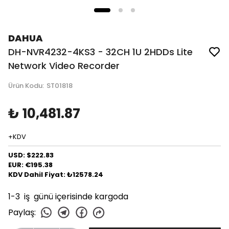
DAHUA
DH-NVR4232-4KS3 - 32CH 1U 2HDDs Lite
Network Video Recorder
Ürün Kodu
:
ST01818
₺ 10,481.87
+KDV
USD: $222.83
EUR: €195.38
KDV Dahil Fiyat: ₺12578.24
1-3 iş günü içerisinde kargoda
Paylaş
: