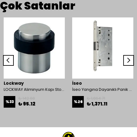
Çok Satanlar
Lockway
İseo
LOCKWAY Aliminyum Kapı Stoperi
İseo Yangına Dayanıklı Panik Fonksiyonlu Pasif Kanat İçin Gömme Kilit
₺ 142.68
₺ 1,864.71
%
33
%
26
₺ 95.12
₺ 1,371.11