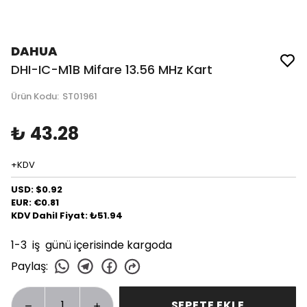
DAHUA
DHI-IC-M1B Mifare 13.56 MHz Kart
Ürün Kodu
:
ST01961
₺ 43.28
+KDV
USD: $0.92
EUR: €0.81
KDV Dahil Fiyat: ₺51.94
1-3 iş günü içerisinde kargoda
Paylaş
:
SEPETE EKLE