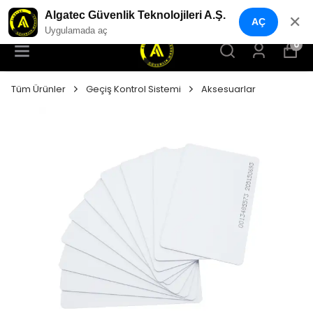
YENI NESIL GÜVENLIK GEÇIŞ SISTEMLERI
Algatec Güvenlik Teknolojileri A.Ş.
✕
AÇ
Uygulamada aç
0
Tüm Ürünler
Geçiş Kontrol Sistemi
Aksesuarlar