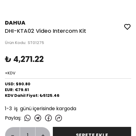
DAHUA
DHI-KTA02 Video Intercom Kit
Ürün Kodu
:
ST01275
₺ 4,271.22
+KDV
USD: $90.80
EUR: €79.61
KDV Dahil Fiyat: ₺5125.46
1-3 iş günü içerisinde kargoda
Paylaş
:
SEPETE EKLE