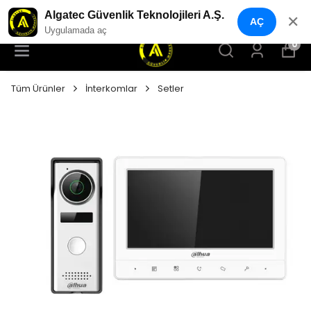
YENI NESIL GÜVENLIK GEÇIŞ SISTEMLERI
Algatec Güvenlik Teknolojileri A.Ş.
✕
AÇ
Uygulamada aç
0
Tüm Ürünler
İnterkomlar
Setler