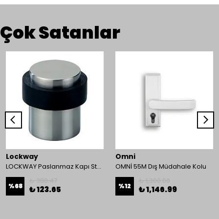
Çok Satanlar
Lockway
Omni
LOCKWAY Paslanmaz Kapı Stoperi
OMNİ 55M Dış Müdahale Kolu
₺ 380.47
₺ 1,300.00
%
68
%
12
₺ 123.65
₺ 1,146.99