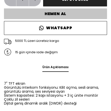
HEMEN AL
WHATSAPP
5000 TL üzeri ücretsiz kargo
15 gün içinde iade değişim
Ürün Açıklaması
7" TFT ekran
Görüntülü interkom fonksiyonu: Kilit açma, sesli arama,
görüntülü arama, ses seviyesi ayarı
Sistem kapasitesi: 2 kapı istasyonu + 3 iç ünite monitör
Çoklu zil sesleri
Dijital geniş dinamik aralık (DWDR) desteği