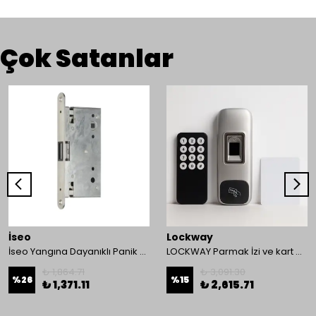
Çok Satanlar
İseo
Lockway
İseo Yangına Dayanıklı Panik Fonksiyonlu Pasif Kanat İçin Gömme Kilit
LOCKWAY Parmak İzi ve kart Okuyucu Kontrol Paneli
₺ 1,864.71
₺ 3,091.30
%
26
%
15
₺ 1,371.11
₺ 2,615.71