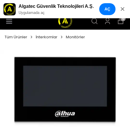
YENI NESIL GÜVENLIK GEÇIŞ SISTEMLERI
Algatec Güvenlik Teknolojileri A.Ş.
✕
AÇ
Uygulamada aç
0
Tüm Ürünler
İnterkomlar
Monitörler