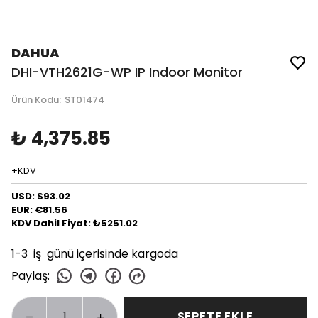
DAHUA
DHI-VTH2621G-WP IP Indoor Monitor
Ürün Kodu
:
ST01474
₺ 4,375.85
+KDV
USD: $93.02
EUR: €81.56
KDV Dahil Fiyat: ₺5251.02
1-3 iş günü içerisinde kargoda
Paylaş
:
SEPETE EKLE