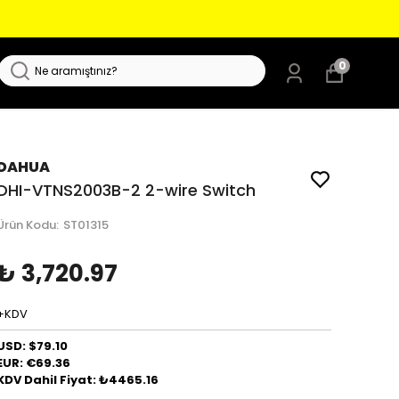
0
DAHUA
DHI-VTNS2003B-2 2-wire Switch
Ürün Kodu
:
ST01315
₺ 3,720.97
+KDV
USD: $79.10
EUR: €69.36
KDV Dahil Fiyat: ₺4465.16