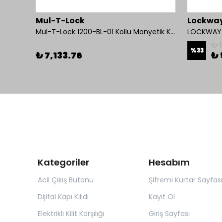
Mul-T-Lock
Lockwa
ED 180
Mul-T-Lock 1200-BL-01 Kollu Manyetik Kilit 272 kg 600 Lbs
LOCKWAY A
₺ 
%
33
₺ 7,133.76
₺ 
Kategoriler
Hesabım
Acil Çıkış Butonu
Şifremi Kurtar Sayfas
Dijital Kapı Kilidi
Kayıt Ol
Elektrikli Kilit Karşılığı
Giriş Sayfası