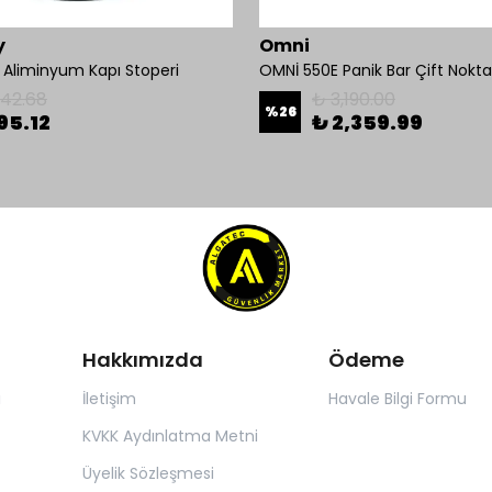
y
Omni
liminyum Kapı Stoperi
142.68
₺ 3,190.00
%
26
95.12
₺ 2,359.99
Hakkımızda
Ödeme
ı
İletişim
Havale Bilgi Formu
KVKK Aydınlatma Metni
Üyelik Sözleşmesi