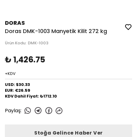
DORAS
Doras DMK-1003 Manyetik Kilit 272 kg
Ürün Kodu
:
DMK-1003
₺ 1,426.75
+KDV
USD: $30.33
EUR: €26.59
KDV Dahil Fiyat: ₺1712.10
Paylaş
:
Stoğa Gelince Haber Ver