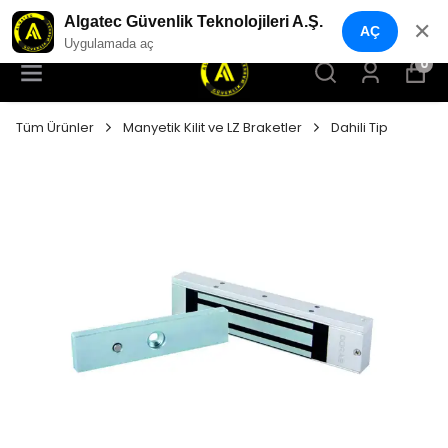
YENI NESIL GÜVENLIK GEÇIŞ SISTEMLERI
Algatec Güvenlik Teknolojileri A.Ş.
✕
AÇ
Uygulamada aç
0
Tüm Ürünler
Manyetik Kilit ve LZ Braketler
Dahili Tip