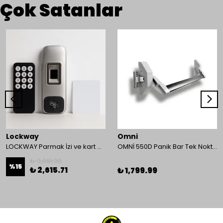
Çok Satanlar
Lockway
Omni
LOCKWAY Parmak İzi ve kart Okuyucu Kontrol Paneli
OMNİ 550D Panik Bar Tek Nokta Yüzey Tip
₺ 3,091.30
%
15
₺ 2,615.71
₺ 1,799.99