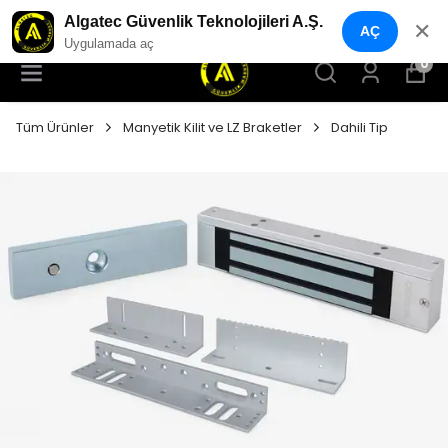
YENI NESIL GÜVENLIK GEÇIŞ SISTEMLERI
Algatec Güvenlik Teknolojileri A.Ş.
✕
AÇ
Uygulamada aç
0
Tüm Ürünler
Manyetik Kilit ve LZ Braketler
Dahili Tip