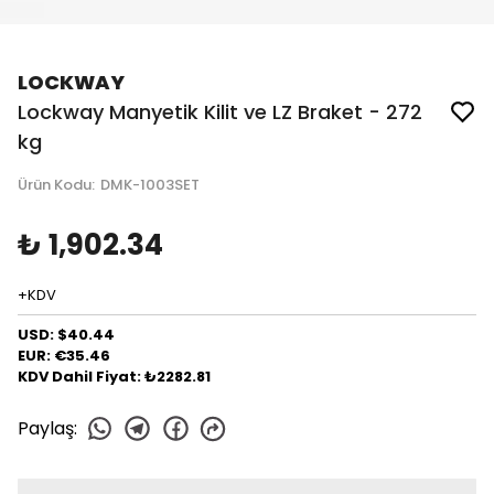
LOCKWAY
Lockway Manyetik Kilit ve LZ Braket - 272
kg
Ürün Kodu
:
DMK-1003SET
₺ 1,902.34
+KDV
USD: $40.44
EUR: €35.46
KDV Dahil Fiyat: ₺2282.81
Paylaş
: