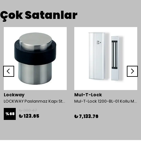
Çok Satanlar
Lockway
Mul-T-Lock
LOCKWAY Paslanmaz Kapı Stoperi
Mul-T-Lock 1200-BL-01 Kollu Manyetik Kilit 272 kg 600 Lbs
₺ 380.47
%
68
₺ 123.65
₺ 7,133.76