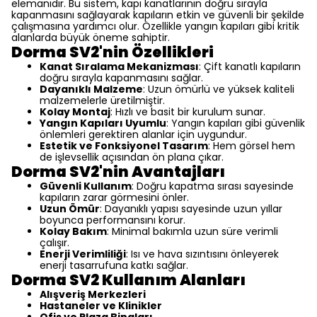
elemanıdır. Bu sistem, kapı kanatlarının doğru sırayla
kapanmasını sağlayarak kapıların etkin ve güvenli bir şekilde
çalışmasına yardımcı olur. Özellikle yangın kapıları gibi kritik
alanlarda büyük öneme sahiptir.
Dorma SV2'nin Özellikleri
Kanat Sıralama Mekanizması
: Çift kanatlı kapıların
doğru sırayla kapanmasını sağlar.
Dayanıklı Malzeme
: Uzun ömürlü ve yüksek kaliteli
malzemelerle üretilmiştir.
Kolay Montaj
: Hızlı ve basit bir kurulum sunar.
Yangın Kapıları Uyumlu
: Yangın kapıları gibi güvenlik
önlemleri gerektiren alanlar için uygundur.
Estetik ve Fonksiyonel Tasarım
: Hem görsel hem
de işlevsellik açısından ön plana çıkar.
Dorma SV2'nin Avantajları
Güvenli Kullanım
: Doğru kapatma sırası sayesinde
kapıların zarar görmesini önler.
Uzun Ömür
: Dayanıklı yapısı sayesinde uzun yıllar
boyunca performansını korur.
Kolay Bakım
: Minimal bakımla uzun süre verimli
çalışır.
Enerji Verimliliği
: Isı ve hava sızıntısını önleyerek
enerji tasarrufuna katkı sağlar.
Dorma SV2 Kullanım Alanları
Alışveriş Merkezleri
Hastaneler ve Klinikler