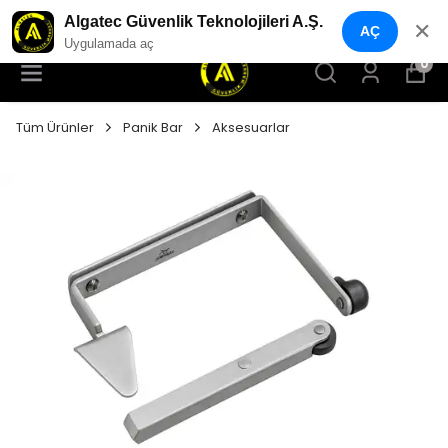
YENI NESIL GÜVENLIK GEÇIŞ SISTEMLERI
Algatec Güvenlik Teknolojileri A.Ş.
✕
AÇ
Uygulamada aç
0
Tüm Ürünler
Panik Bar
Aksesuarlar