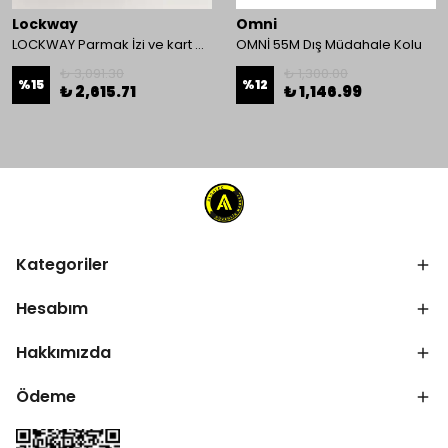
Lockway
Omni
LOCKWAY Parmak İzi ve kart Okuyucu Kontrol Paneli
OMNİ 55M Dış Müdahale Kolu
₺ 3,091.30
₺ 1,300.00
%
15
%
12
₺ 2,615.71
₺ 1,146.99
Kategoriler
Hesabım
Hakkımızda
Ödeme