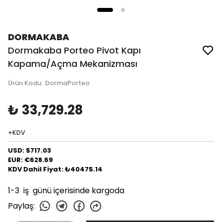
DORMAKABA
Dormakaba Porteo Pivot Kapı
Kapama/Açma Mekanizması
Ürün Kodu
:
DormaPorteo
₺ 33,729.28
+KDV
USD: $717.03
EUR: €628.69
KDV Dahil Fiyat: ₺40475.14
1-3 iş günü içerisinde kargoda
Paylaş
: