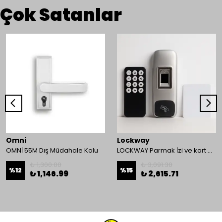
Çok Satanlar
Omni
Lockway
OMNİ 55M Dış Müdahale Kolu
LOCKWAY Parmak İzi ve kart Okuyucu Kontrol Paneli
₺ 1,300.00
₺ 3,091.30
%
12
%
15
₺ 1,146.99
₺ 2,615.71