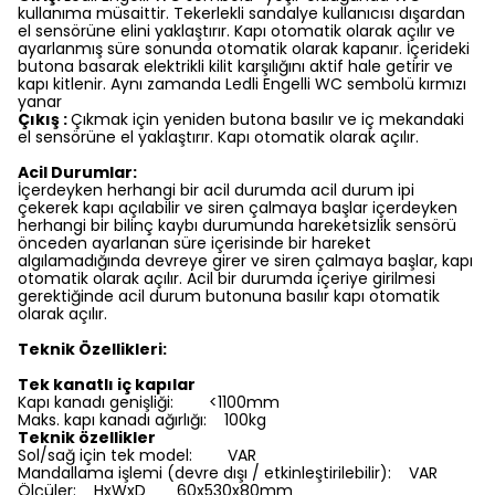
kullanıma müsaittir. Tekerlekli sandalye kullanıcısı dışardan
el sensörüne elini yaklaştırır. Kapı otomatik olarak açılır ve
ayarlanmış süre sonunda otomatik olarak kapanır. İçerideki
butona basarak elektrikli kilit karşılığını aktif hale getirir ve
kapı kitlenir. Aynı zamanda Ledli Engelli WC sembolü kırmızı
yanar
Çıkış :
Çıkmak için yeniden butona basılır ve iç mekandaki
el sensörüne el yaklaştırır. Kapı otomatik olarak açılır.
Acil Durumlar:
İçerdeyken herhangi bir acil durumda acil durum ipi
çekerek kapı açılabilir ve siren çalmaya başlar içerdeyken
herhangi bir bilinç kaybı durumunda hareketsizlik sensörü
önceden ayarlanan süre içerisinde bir hareket
algılamadığında devreye girer ve siren çalmaya başlar, kapı
otomatik olarak açılır. Acil bir durumda içeriye girilmesi
gerektiğinde acil durum butonuna basılır kapı otomatik
olarak açılır.
Teknik Özellikleri:
Tek kanatlı iç kapılar
Kapı kanadı genişliği: <1100mm
Maks. kapı kanadı ağırlığı: 100kg
Teknik özellikler
Sol/sağ için tek model: VAR
Mandallama işlemi (devre dışı / etkinleştirilebilir): VAR
Ölçüler: HxWxD 60x530x80mm