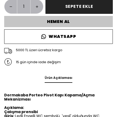
SEPETE EKLE
HEMEN AL
WHATSAPP
5000 TL üzeri ücretsiz kargo
15 gün içinde iade değişim
Ürün Açıklaması
Dormakaba Porteo Pivot Kapı Kapama/Açma
Mekanizması
Açıklama:
Çalışma prensibi
Giriş:
Ledli Engelli WC sembolü 'yeşil' olduğunda WC