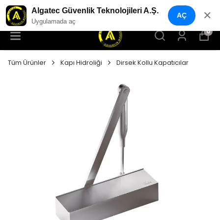
YENI NESIL GÜVENLIK GEÇIŞ SISTEMLERI
Algatec Güvenlik Teknolojileri A.Ş.
✕
AÇ
Uygulamada aç
0
Tüm Ürünler
Kapı Hidroliği
Dirsek Kollu Kapatıcılar