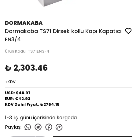
DORMAKABA
Dormakaba TS71 Dirsek kollu Kapı Kapatıcı
EN3/4
Ürün Kodu
:
TS71EN3-4
₺ 2,303.46
+KDV
USD: $48.97
EUR: €42.93
KDV Dahil Fiyat: ₺2764.15
1-3 iş günü içerisinde kargoda
Paylaş
: