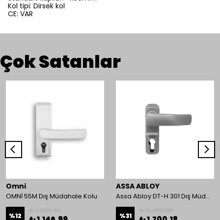
Kol tipi: Dirsek kol
CE: VAR
Çok Satanlar
Omni
ASSA ABLOY
OMNİ 55M Dış Müdahale Kolu
Assa Abloy DT-H 301 Dış Müdahale Kolu
₺ 1,300.00
₺ 2,468.00
%
12
%
31
₺ 1,146.99
₺ 1,700.18