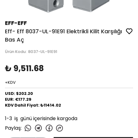
EFF-EFF
Eff- Eff 8037-UL-91E91 Elektrikli Kilit Karşılığı
Bas Aç
Ürün Kodu
:
8037-UL-91E91
₺ 9,511.68
+KDV
USD: $202.20
EUR: €177.29
KDV Dahil Fiyat: ₺11414.02
1-3 iş günü içerisinde kargoda
Paylaş
: