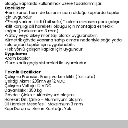
olduğu kapılarda kullanılmak üzere tasarlanmıştır.
Özellikler
•Hem kanat hem de kasanın cam olduğu kapılarda kapılar
için uygundur.
•‘’Enerji varken kilitli (fail safe)’’ kalma esnasına göre çalışır.
•Kilit karşılığı dili hareketli olduğu için montajda esneklik
sağlar. (maksimum 3 mm).
•Yatay veya dikey montajlı olarak uygulanabilir.
•Simetrik gövde yapısına sahip olması nedeniyle sağa yada
sola açılan kapılar için uygulanabilir.
•Tek yönlü çalışan kapılar için uygundur.
Uygulama
•Cam kapılar
•Tüm kartlı geçiş sistemleri ile uyumludur.
Teknik Özellikler
Çalışma Prensibi : Enerji varken kilitli (fail safe)
Çektiği Akım : 235mA @ 12 VDC
Çalışma Voltajı : 12 V DC
Dayanıklılık : 350 kg
Gövde : Çinko - Alüminyum alaşımı
Hareket Dil : Çinko - Alüminyum alaşımı
Dil Hareket Mesafesi : Maksimum 3 mm
Kapı Durumu İzleme Kontağı : Yok