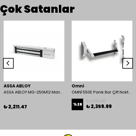
Çok Satanlar
ASSA ABLOY
Omni
ASSA ABLOY MG-250M12 Manyetik Kilit
OMNİ 550E Panik Bar Çift Nokta Yüzey Tip
₺ 3,190.00
%
26
₺ 2,359.99
₺ 2,211.47