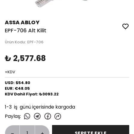
ASSA ABLOY
EPF-706 Alt Kilit
Ürün Kodu
:
EPF-706
₺ 2,577.68
+KDV
USD: $54.80
EUR: €48.05
KDV Dahil Fiyat: ₺3093.22
1-3 iş günü içerisinde kargoda
Paylaş
:
SEPETE EKLE