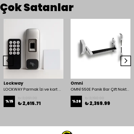
Çok Satanlar
Lockway
Omni
LOCKWAY Parmak İzi ve kart Okuyucu Kontrol Paneli
OMNİ 550E Panik Bar Çift Nokta Yüzey Tip
₺ 3,091.30
₺ 3,190.00
%
15
%
26
₺ 2,615.71
₺ 2,359.99