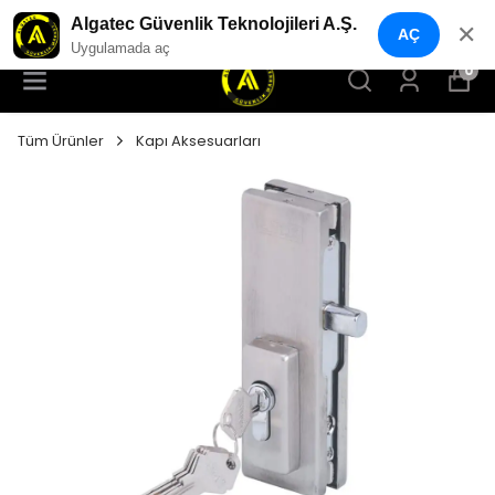
YENI NESIL GÜVENLIK GEÇIŞ SISTEMLERI
Algatec Güvenlik Teknolojileri A.Ş.
✕
AÇ
Uygulamada aç
0
Tüm Ürünler
Kapı Aksesuarları