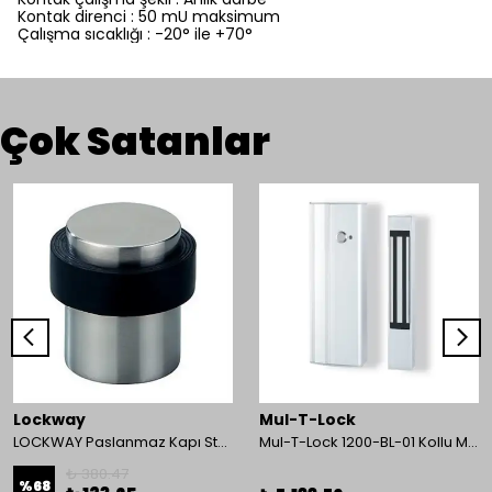
Kontak direnci : 50 mU maksimum
Çalışma sıcaklığı : -20° ile +70°
Çok Satanlar
Lockway
Mul-T-Lock
LOCKWAY Paslanmaz Kapı Stoperi
Mul-T-Lock 1200-BL-01 Kollu Manyetik Kilit 272 kg 600 Lbs
₺ 380.47
%
68