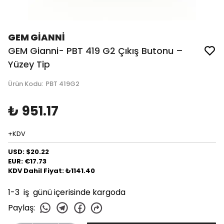
GEM GİANNİ
GEM Gianni- PBT 419 G2 Çıkış Butonu –
Yüzey Tip
Ürün Kodu
:
PBT 419G2
₺ 951.17
+KDV
USD: $20.22
EUR: €17.73
KDV Dahil Fiyat: ₺1141.40
1-3 iş günü içerisinde kargoda
Paylaş
: