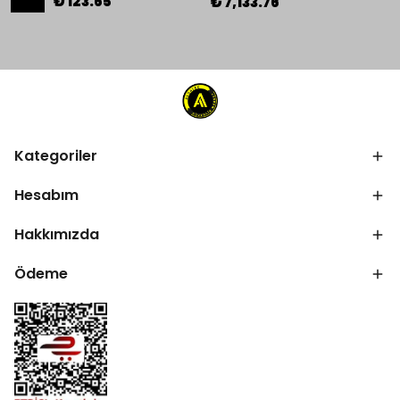
₺ 123.65
₺ 7,133.76
Kategoriler
Hesabım
Hakkımızda
Ödeme