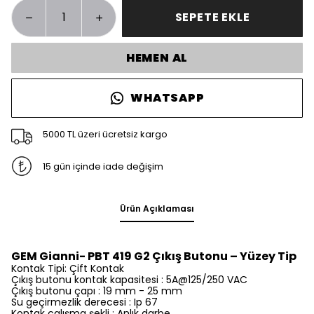
SEPETE EKLE
HEMEN AL
WHATSAPP
5000 TL üzeri ücretsiz kargo
15 gün içinde iade değişim
Ürün Açıklaması
GEM Gianni- PBT 419 G2 Çıkış Butonu – Yüzey Tip
Kontak Tipi: Çift Kontak
Çıkış butonu kontak kapasitesi : 5A@125/250 VAC
Çıkış butonu çapı : 19 mm - 25 mm
Su geçirmezlik derecesi : Ip 67
Kontak çalışma şekli : Anlık darbe