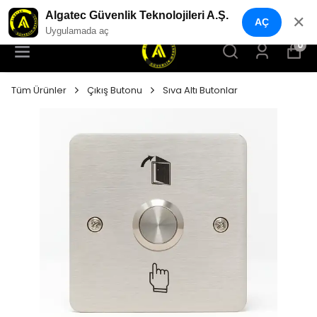
YENI NESIL GÜVENLIK GEÇIŞ SISTEMLERI
Algatec Güvenlik Teknolojileri A.Ş.
✕
AÇ
Uygulamada aç
0
Tüm Ürünler
Çıkış Butonu
Sıva Altı Butonlar