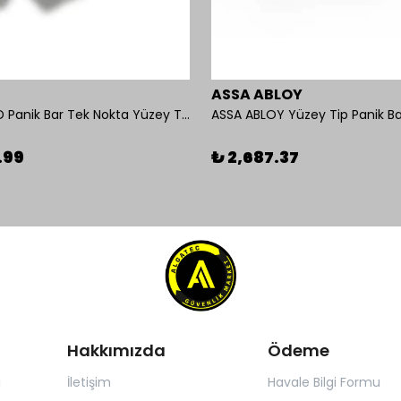
ASSA ABLOY
OMNİ 550D Panik Bar Tek Nokta Yüzey Tip
ASSA ABLOY Yüzey Tip Panik Ba
.99
₺ 2,687.37
Hakkımızda
Ödeme
ı
İletişim
Havale Bilgi Formu