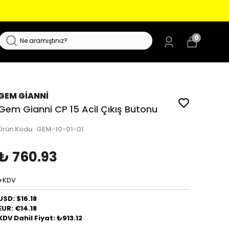
0
GEM GİANNİ
Gem Gianni CP 15 Acil Çıkış Butonu
Ürün Kodu
:
GEM-10-01-01
₺ 760.93
+KDV
USD: $16.18
EUR: €14.18
KDV Dahil Fiyat: ₺913.12