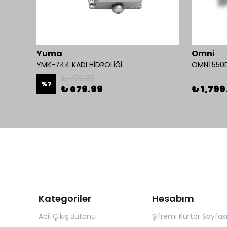
Yuma
Omni
Mul-T-Lock 1200-BL-01 Kollu Manyetik Kilit 272 kg 600 Lbs
YMK-744 KADI HİDROLİĞİ
₺ 729.99
%
7
₺ 679.99
₺ 1,799
Kategoriler
Hesabım
Acil Çıkış Butonu
Şifremi Kurtar Sayfas