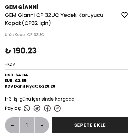
GEM GİANNİ
GEM Gianni CP 32UC Yedek Koruyucu
Kapak(CP32 için)
Ürün Kodu
:
CP 32UC
₺ 190.23
+KDV
USD: $4.04
EUR: €3.55
KDV Dahil Fiyat: ₺228.28
1-3 iş günü içerisinde kargoda
Paylaş
:
SEPETE EKLE