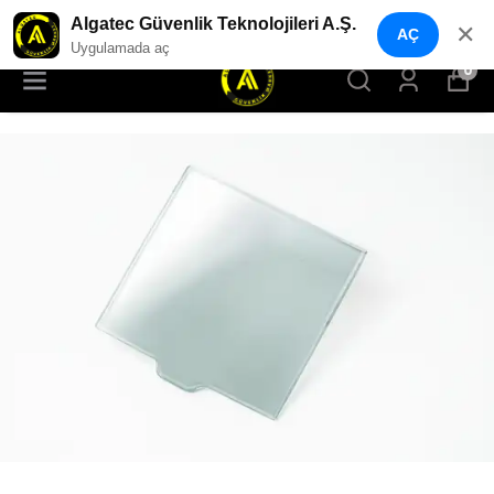
YENI NESIL GÜVENLIK GEÇIŞ SISTEMLERI
Algatec Güvenlik Teknolojileri A.Ş.
✕
AÇ
Uygulamada aç
0