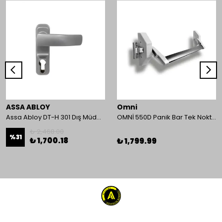
ASSA ABLOY
Omni
Assa Abloy DT-H 301 Dış Müdahale Kolu
OMNİ 550D Panik Bar Tek Nokta Yüzey Tip
₺ 2,468.00
%
31
₺ 1,700.18
₺ 1,799.99