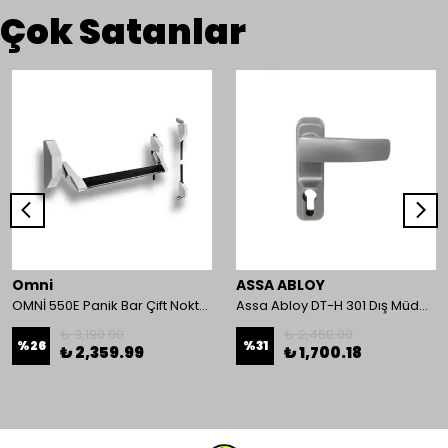
Çok Satanlar
Omni
ASSA ABLOY
OMNİ 550E Panik Bar Çift Nokta Yüzey Tip
Assa Abloy DT-H 301 Dış Müdahale Kolu
₺ 3,190.00
₺ 2,468.00
%
26
%
31
₺ 2,359.99
₺ 1,700.18