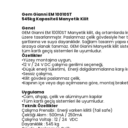
Gem Gianni EM 10010ST
545kg Kapasiteli Manyetik Kilit
Genel
GEM Gianni EM 10010ST Manyetik kilit, dış ortamlarda k
üzere tasarlanmıştır. Paslanmaz çelik gövdesiyle her 
şartlarına ve suya dayanıklıdır. Sağlam tasarım yapısı
arızaya olanak tanımaz. GEM Gianni Manyetik kilit sist
tüm kartlı geçiş sistemleri ile uyumludur.
Özellikler
•Yüzey montajına uygun,
•12 V / 24 V DC çalışma gerilimi seçeneği,
•Düşük enerji tüketimi, Enerji dalgalanmalarına karşı
•Sessiz çalışma,
•Kilit gövdesi paslanmaz çelik,
•Kapının içe veya dışa açılmasına göre, montaj braket
Uygulama
•Cam, ahşap, çelik ve alüminyum kapılar
•Tüm kartlı geçiş sistemleri ile uyumludur.
Teknik Özellikler
Çalışma Prensibi : Enerji varken kilitli (fail safe)
Çektiği Akım : 500mA / 250mA
Çalışma Voltajı : 12 / 24 VDC
Dayanıklılık : 545 kg