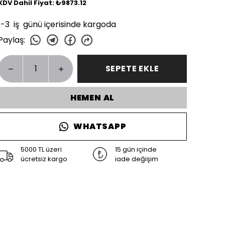
KDV Dahil Fiyat: ₺9873.12
1-3 iş günü içerisinde kargoda
Paylaş
:
SEPETE EKLE
HEMEN AL
WHATSAPP
5000 TL üzeri
15 gün içinde
ücretsiz kargo
iade değişim