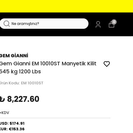
0
GEM GİANNİ
Gem Gianni EM 10010ST Manyetik Kilit
545 kg 1200 Lbs
Ürün Kodu
:
EM 10010ST
₺ 8,227.60
+KDV
USD: $174.91
EUR: €153.36