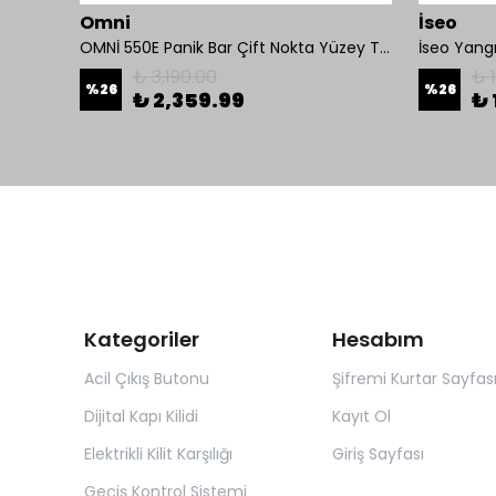
Omni
İseo
i
OMNİ 550E Panik Bar Çift Nokta Yüzey Tip
₺ 3,190.00
₺ 
%
26
%
26
₺ 2,359.99
₺ 
Kategoriler
Hesabım
Acil Çıkış Butonu
Şifremi Kurtar Sayfas
Dijital Kapı Kilidi
Kayıt Ol
Elektrikli Kilit Karşılığı
Giriş Sayfası
Geçiş Kontrol Sistemi