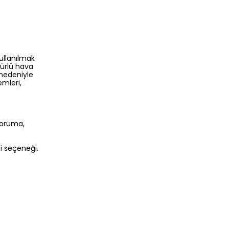
ullanılmak
türlü hava
 nedeniyle
emleri,
 koruma,
i seçeneği.