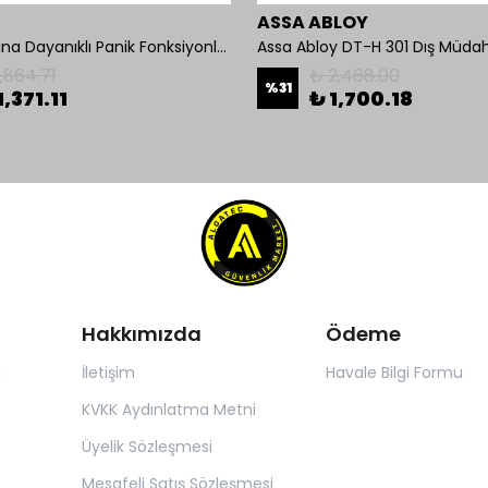
ASSA ABLOY
İseo Yangına Dayanıklı Panik Fonksiyonlu Pasif Kanat İçin Gömme Kilit
Assa Abloy DT-H 301 Dış Müdah
1,864.71
₺ 2,468.00
%
31
1,371.11
₺ 1,700.18
Hakkımızda
Ödeme
ı
İletişim
Havale Bilgi Formu
KVKK Aydınlatma Metni
Üyelik Sözleşmesi
Mesafeli Satış Sözleşmesi