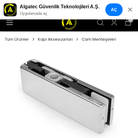
YENI NESIL GÜVENLIK GEÇIŞ SISTEMLERI
Algatec Güvenlik Teknolojileri A.Ş.
✕
AÇ
Uygulamada aç
0
Tüm Ürünler
Kapı Aksesuarları
Cam Menteşeleri