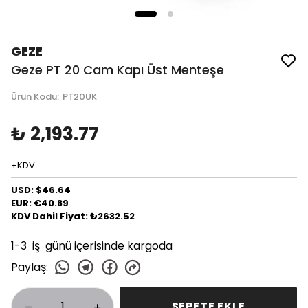
GEZE
Geze PT 20 Cam Kapı Üst Menteşe
Ürün Kodu
:
PT20UK
₺ 2,193.77
+KDV
USD: $46.64
EUR: €40.89
KDV Dahil Fiyat: ₺2632.52
1-3 iş günü içerisinde kargoda
Paylaş
:
SEPETE EKLE