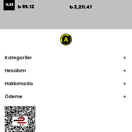
₺ 142.68
%
33
₺ 95.12
₺ 2,211.47
Kategoriler
Hesabım
Hakkımızda
Ödeme