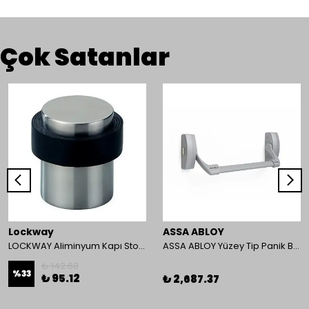
Çok Satanlar
Lockway
ASSA ABLOY
LOCKWAY Aliminyum Kapı Stoperi
ASSA ABLOY Yüzey Tip Panik Bar PED 180
₺ 142.68
%
33
₺ 95.12
₺ 2,687.37