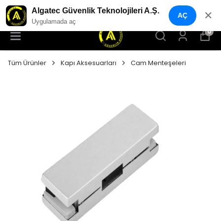
YENI NESIL GÜVENLIK GEÇIŞ SISTEMLERI
Algatec Güvenlik Teknolojileri A.Ş.
✕
AÇ
Uygulamada aç
0
Tüm Ürünler
Kapı Aksesuarları
Cam Menteşeleri