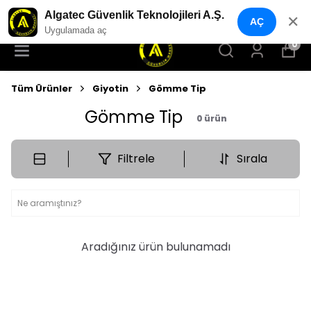
VENLİK MARKET
YENI NESIL GÜVE
Algatec Güvenlik Teknolojileri A.Ş.
✕
AÇ
Uygulamada aç
0
Tüm Ürünler
Giyotin
Gömme Tip
Gömme Tip
0
ürün
Filtrele
Sırala
Aradığınız ürün bulunamadı