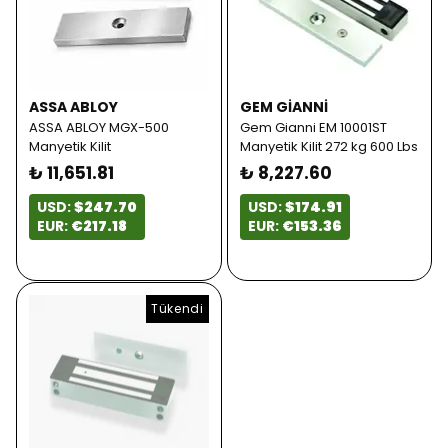
ASSA ABLOY
GEM GIANNI
ASSA ABLOY MGX-500
Gem Gianni EM 10001ST
Manyetik Kilit
Manyetik Kilit 272 kg 600 Lbs
₺ 11,651.81
₺ 8,227.60
USD:
$247.70
USD:
$174.91
EUR:
€217.18
EUR:
€153.36
Tükendi