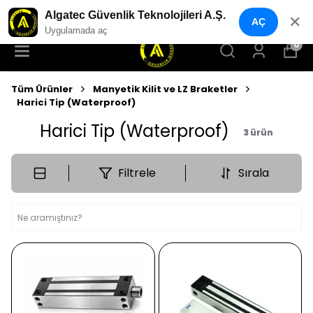
ALGATEC GÜVENLİK MARKET
Algatec Güvenlik Teknolojileri A.Ş.
✕
AÇ
Uygulamada aç
0
Tüm Ürünler
Manyetik Kilit ve LZ Braketler
Harici Tip (Waterproof)
Harici Tip (Waterproof)
3
ürün
Filtrele
Sırala