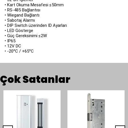
• Kart Okuma Mesafesi ≤50mm
• RS-485 Bağlantısı
• Wiegand Bağlantı
• Sabotaj Alarmı
• DIP Switch üzerinden ID Ayarları
• LED Gösterge
• Güç Gereksinimi ≤2W
• IP65
• 12V DC
• -20°C / +65°C
Çok Satanlar