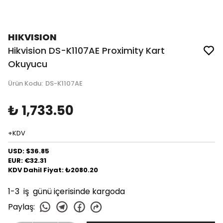
HIKVISION
Hikvision DS-K1107AE Proximity Kart
Okuyucu
Ürün Kodu
:
DS-K1107AE
₺ 1,733.50
+KDV
USD: $36.85
EUR: €32.31
KDV Dahil Fiyat: ₺2080.20
1-3 iş günü içerisinde kargoda
Paylaş
: