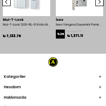
Mul-T-Lock
İseo
Mul-T-Lock 1200-BL-01 Kollu Manyetik Kilit 272 kg 600 Lbs
İseo Yangına Dayanıklı Panik Fonksiyonlu Pasif Kanat İçin Gömme Kilit
₺ 1,864.71
%
26
₺ 1,371.11
₺ 7,133.76
Kategoriler
Hesabım
Hakkımızda