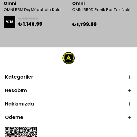
Omni
Omni
OMNİ 55M Dış Müdahale Kolu
OMNİ 550D Panik Bar Tek Nokta Yüzey Tip
₺ 1,300.00
%
12
₺ 1,146.99
₺ 1,799.99
Kategoriler
Hesabım
Hakkımızda
Ödeme