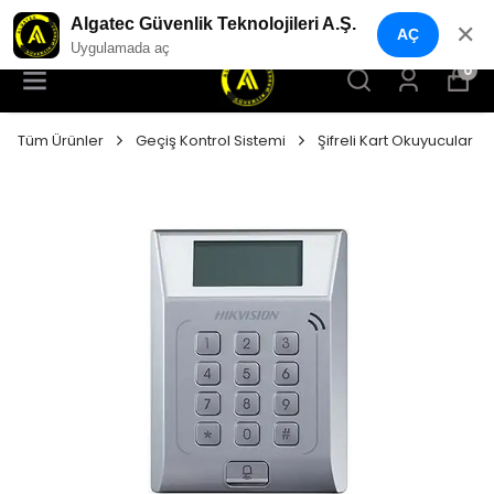
YENI NESIL GÜVENLIK GEÇIŞ SISTEMLERI
Algatec Güvenlik Teknolojileri A.Ş.
✕
AÇ
Uygulamada aç
0
Tüm Ürünler
Geçiş Kontrol Sistemi
Şifreli Kart Okuyucular