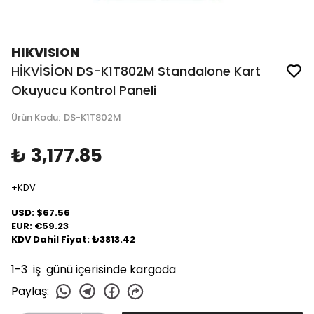
HIKVISION
HİKVİSİON DS-K1T802M Standalone Kart
Okuyucu Kontrol Paneli
Ürün Kodu
:
DS-K1T802M
₺ 3,177.85
+KDV
USD: $67.56
EUR: €59.23
KDV Dahil Fiyat: ₺3813.42
1-3 iş günü içerisinde kargoda
Paylaş
: