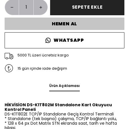
SEPETE EKLE
HEMEN AL
WHATSAPP
5000 TL üzeri ücretsiz kargo
15 gün içinde iade değişim
Ürün Açıklaması
HİKVİSİON DS-K1T802M Standalone Kart Okuyucu
Kontrol Paneli
DS-K1T802E TCP/IP Standalone Geçiş Kontrol Terminali
* Standalone (tek başına) çalışma, TCP/IP bağlantı yolu,
* 128 x 64 px Dot Matrix STN ekranda saat, tarih ve hafta
bilgisi,