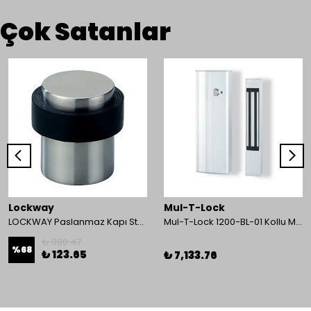
Çok Satanlar
Lockway
Mul-T-Lock
LOCKWAY Paslanmaz Kapı Stoperi
Mul-T-Lock 1200-BL-01 Kollu Manyetik Kilit 272 kg 600 Lbs
₺ 380.47
%
68
₺ 123.65
₺ 7,133.76