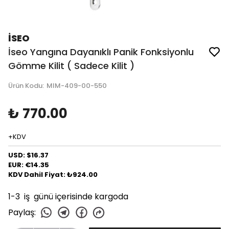
İSEO
İseo Yangına Dayanıklı Panik Fonksiyonlu
Gömme Kilit ( Sadece Kilit )
Ürün Kodu
:
MIM-409-00-550
₺ 770.00
+KDV
USD: $16.37
EUR: €14.35
KDV Dahil Fiyat: ₺924.00
1-3 iş günü içerisinde kargoda
Paylaş
: