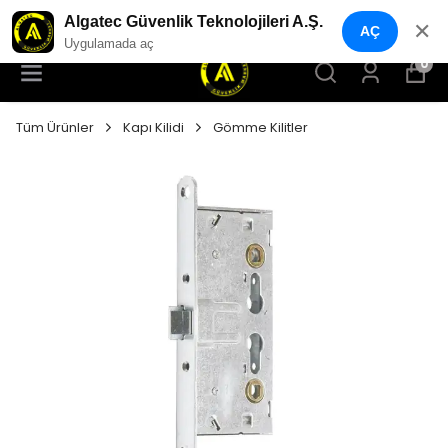
YENI NESIL GÜVENLIK GEÇIŞ SISTEMLERI
Algatec Güvenlik Teknolojileri A.Ş.
✕
AÇ
Uygulamada aç
0
Tüm Ürünler
Kapı Kilidi
Gömme Kilitler