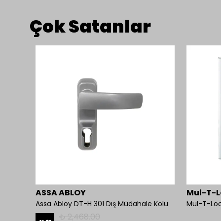
Çok Satanlar
ASSA ABLOY
Mul-T-L
Assa Abloy DT-H 301 Dış Müdahale Kolu
₺ 2,468.00