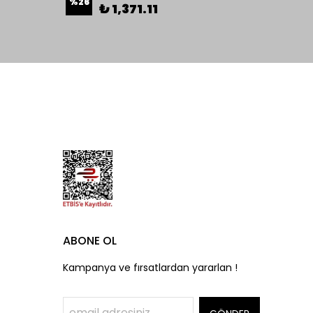
%
26
%
7
₺ 1,371.11
ABONE OL
Kampanya ve fırsatlardan yararlan !