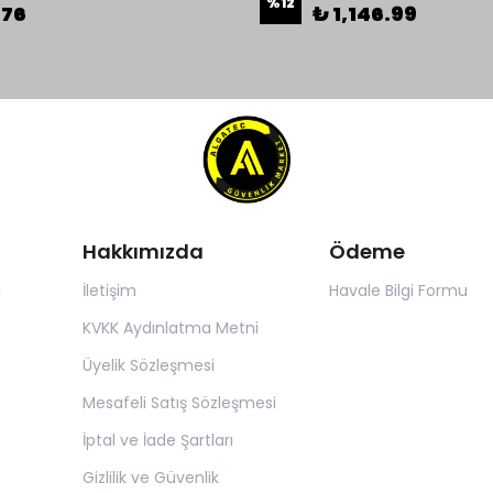
%
12
.76
₺ 1,146.99
Hakkımızda
Ödeme
ı
İletişim
Havale Bilgi Formu
KVKK Aydınlatma Metni
Üyelik Sözleşmesi
Mesafeli Satış Sözleşmesi
İptal ve İade Şartları
Gizlilik ve Güvenlik