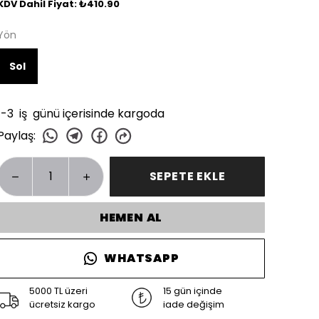
KDV Dahil Fiyat: ₺410.90
Yön
Sol
1-3 iş günü içerisinde kargoda
Paylaş
:
SEPETE EKLE
HEMEN AL
WHATSAPP
5000 TL üzeri
15 gün içinde
ücretsiz kargo
iade değişim