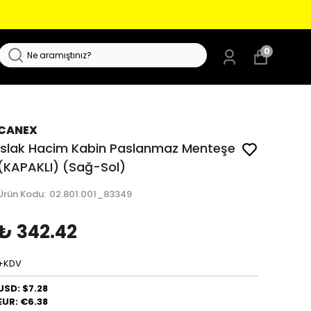
0
CANEX
Islak Hacim Kabin Paslanmaz Menteşe
(KAPAKLI) (Sağ-Sol)
Ürün Kodu
:
02.801.001_83349
₺ 342.42
+KDV
USD: $7.28
EUR: €6.38