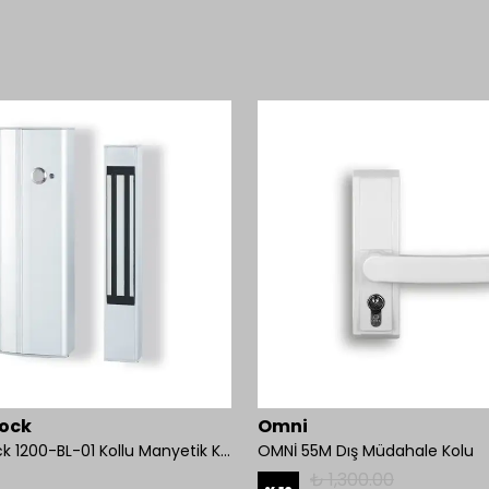
ock
Omni
Mul-T-Lock 1200-BL-01 Kollu Manyetik Kilit 272 kg 600 Lbs
OMNİ 55M Dış Müdahale Kolu
₺ 1,300.00