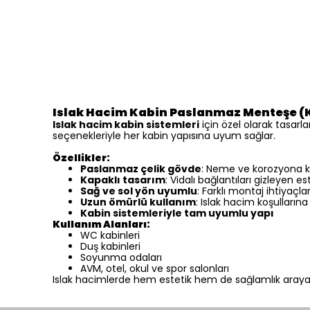
Islak Hacim Kabin Paslanmaz Menteşe (K
Islak hacim kabin sistemleri
için özel olarak tasar
seçenekleriyle her kabin yapısına uyum sağlar.
Özellikler:
Paslanmaz çelik gövde
: Neme ve korozyona k
Kapaklı tasarım
: Vidalı bağlantıları gizleyen 
Sağ ve sol yön uyumlu
: Farklı montaj ihtiyaçl
Uzun ömürlü kullanım
: Islak hacim koşullarına
Kabin sistemleriyle tam uyumlu yapı
Kullanım Alanları:
WC kabinleri
Duş kabinleri
Soyunma odaları
AVM, otel, okul ve spor salonları
Islak hacimlerde hem estetik hem de sağlamlık araya