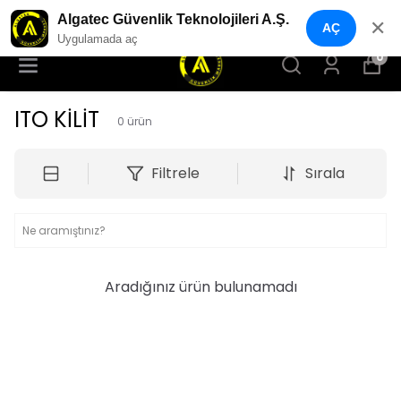
ALGATEC GÜVENLİK MARKET
Algatec Güvenlik Teknolojileri A.Ş.
✕
AÇ
Uygulamada aç
0
ITO KİLİT
0
ürün
Filtrele
Sırala
Aradığınız ürün bulunamadı