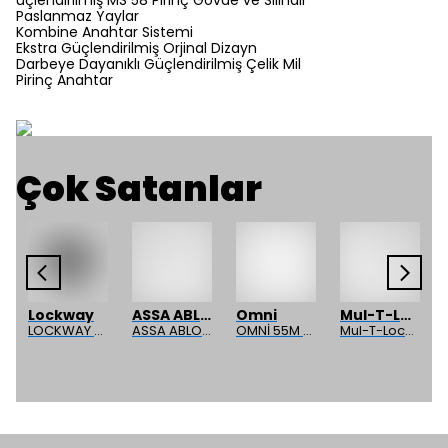
üçlendirilmiş MS 58 Pirinç Gövde ve Silindir
Paslanmaz Yaylar
Kombine Anahtar Sistemi
Ekstra Güçlendirilmiş Orjinal Dizayn
Darbeye Dayanıklı Güçlendirilmiş Çelik Mil
Pirinç Anahtar
Çok Satanlar
Lockway
ASSA ABLOY
Omni
Mul-T-Lock
LOCKWAY Paslanmaz Kapı Stoperi
ASSA ABLOY MG-250M12 Manyetik Kilit
OMNİ 55M Dış Müdahale Kolu
Mul-T-Lock 1200-BL-01 Kollu Manyetik Kilit 272 kg 600 Lbs