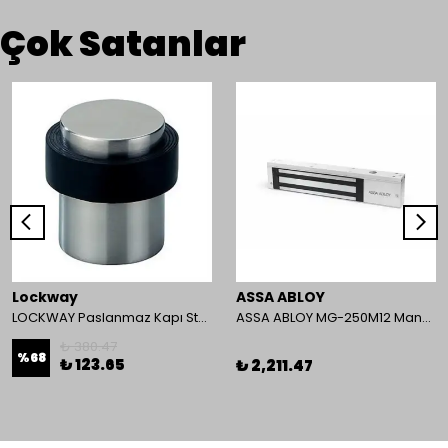
Çok Satanlar
Lockway
ASSA ABLOY
LOCKWAY Paslanmaz Kapı Stoperi
ASSA ABLOY MG-250M12 Manyetik Kilit
₺ 380.47
%
68
₺ 123.65
₺ 2,211.47