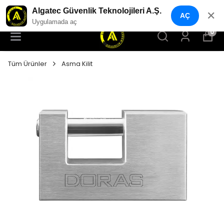
YENI NESIL GÜVENLIK GEÇIŞ SISTEMLERI
Algatec Güvenlik Teknolojileri A.Ş.
✕
AÇ
Uygulamada aç
0
Tüm Ürünler
Asma Kilit