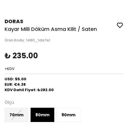
DORAS
Kayar Milli Döküm Asma Kilit / Saten
Ürün Kodu
:
1480_1da7e1
₺ 235.00
+KDV
USD: $5.00
EUR: €4.38
KDV Dahil Fiyat: ₺282.00
Ölçü
70mm
80mm
90mm