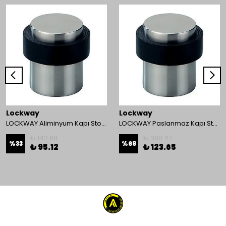
Lockway
Lockway
LOCKWAY Aliminyum Kapı Stoperi
LOCKWAY Paslanmaz Kapı Stoperi
₺ 142.68
₺ 380.47
%
33
%
68
₺ 95.12
₺ 123.65