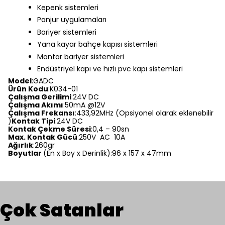
Kepenk sistemleri
Panjur uygulamaları
Bariyer sistemleri
Yana kayar bahçe kapısı sistemleri
Mantar bariyer sistemleri
Endüstriyel kapı ve hızlı pvc kapı sistemleri
Model
:GADC
Ürün Kodu
:K034-01
Çalışma Gerilimi
:24V DC
Çalışma Akımı
:50mA @12V
Çalışma Frekansı
:433,92MHz (Opsiyonel olarak eklenebilir
)
Kontak Tipi
:24V DC
Kontak Çekme Süresi
:0,4 – 90sn
Max. Kontak Gücü
:250V AC 10A
Ağırlık
:260gr
Boyutlar
(En x Boy x Derinlik):96 x 157 x 47mm
Çok Satanlar