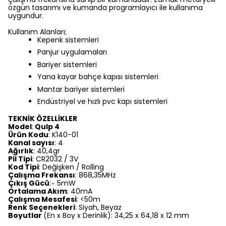
özgün tasarımı ve kumanda programlayıcı ile kullanıma
uygundur.
Kullanım Alanları;
Kepenk sistemleri
Panjur uygulamaları
Bariyer sistemleri
Yana kayar bahçe kapısı sistemleri
Mantar bariyer sistemleri
Endüstriyel ve hızlı pvc kapı sistemleri
TEKNİK ÖZELLİKLER
Model
:
Qulp 4
Ürün Kodu
: K140-01
Kanal sayısı
: 4
Ağırlık
: 40,4gr
Pil Tipi
: CR2032 / 3V
Kod Tipi
: Değişken / Rolling
Çalışma Frekansı
: 868,35MHz
Çıkış Gücü
: ̴ 5mW
Ortalama Akım
: 40mA
Çalışma Mesafesi
: <50m
Renk Seçenekleri
: Siyah, Beyaz
Boyutlar
(En x Boy x Derinlik): 34,25 x 64,18 x 12 mm