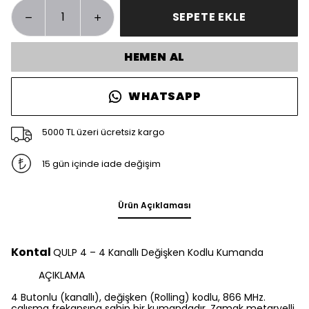
SEPETE EKLE
HEMEN AL
WHATSAPP
5000 TL üzeri ücretsiz kargo
15 gün içinde iade değişim
Ürün Açıklaması
Kontal
QULP 4 – 4 Kanallı Değişken Kodlu Kumanda
AÇIKLAMA
4 Butonlu (kanallı), değişken (Rolling) kodlu, 866 MHz.
çalışma frekansına sahip bir kumandadır. Zamak metaryelli