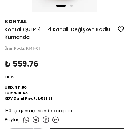
KONTAL
Kontal QULP 4 – 4 Kanallı Değişken Kodlu
Kumanda
Ürün Kodu
:
K141-01
₺ 559.76
+KDV
USD: $11.90
EUR: €10.43
KDV Dahil Fiyat: ₺671.71
1-3 iş günü içerisinde kargoda
Paylaş
: