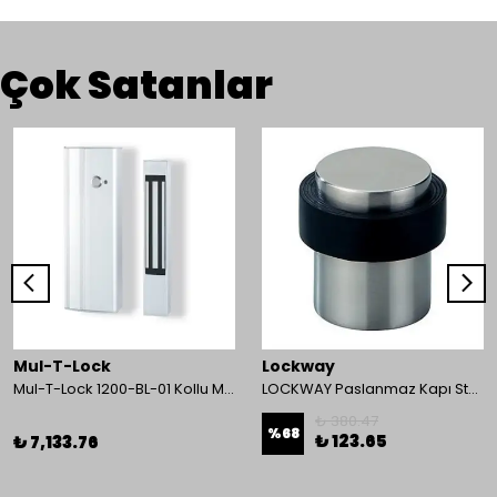
Çok Satanlar
Mul-T-Lock
Lockway
Mul-T-Lock 1200-BL-01 Kollu Manyetik Kilit 272 kg 600 Lbs
LOCKWAY Paslanmaz Kapı Stoperi
₺ 380.47
%
68
₺ 123.65
₺ 7,133.76