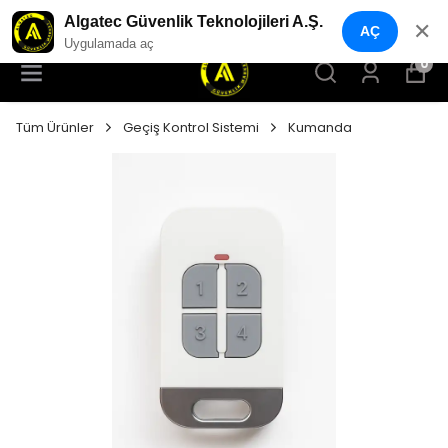
YENI NESIL GÜVENLIK GEÇIŞ SISTEMLERI
Algatec Güvenlik Teknolojileri A.Ş.
✕
AÇ
Uygulamada aç
0
Tüm Ürünler
Geçiş Kontrol Sistemi
Kumanda