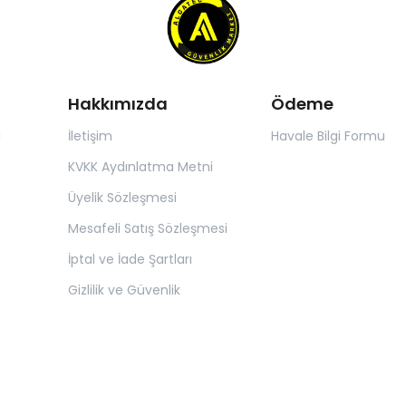
Hakkımızda
Ödeme
ı
İletişim
Havale Bilgi Formu
KVKK Aydınlatma Metni
Üyelik Sözleşmesi
Mesafeli Satış Sözleşmesi
İptal ve İade Şartları
Gizlilik ve Güvenlik