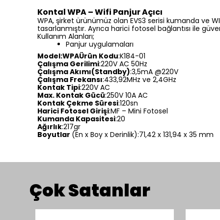
Kontal WPA – Wifi Panjur Açıcı
WPA, şirket ürünümüz olan EVS3 serisi kumanda ve WIFI 
tasarlanmıştır. Ayrıca harici fotosel bağlantısı ile güve
Kullanım Alanları;
Panjur uygulamaları
Model
:
WPA
Ürün Kodu
:K184-01
Çalışma Gerilimi
:220V AC 50Hz
Çalışma Akımı(Standby)
:3,5mA @220V
Çalışma Frekansı
:433,92MHz ve 2,4GHz
Kontak Tipi
:220V AC
Max. Kontak Gücü
:250V 10A AC
Kontak Çekme Süresi
:120sn
Harici Fotosel Girişi
:MF – Mini Fotosel
Kumanda Kapasitesi
:20
Ağırlık
:217gr
Boyutlar
(En x Boy x Derinlik):71,42 x 131,94 x 35 mm
Çok Satanlar