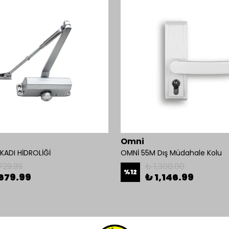
Omni
ADI HİDROLİĞİ
OMNİ 55M Dış Müdahale Kolu
729.99
₺ 1,300.00
%
12
679.99
₺ 1,146.99