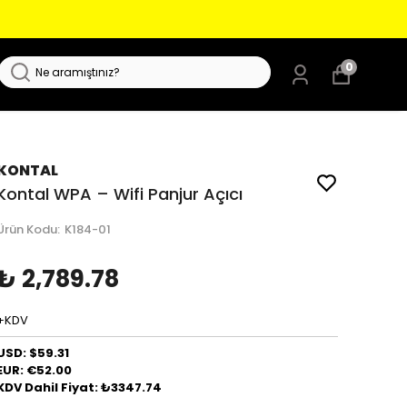
0
KONTAL
Kontal WPA – Wifi Panjur Açıcı
Ürün Kodu
:
K184-01
₺ 2,789.78
+KDV
USD: $59.31
EUR: €52.00
KDV Dahil Fiyat: ₺3347.74