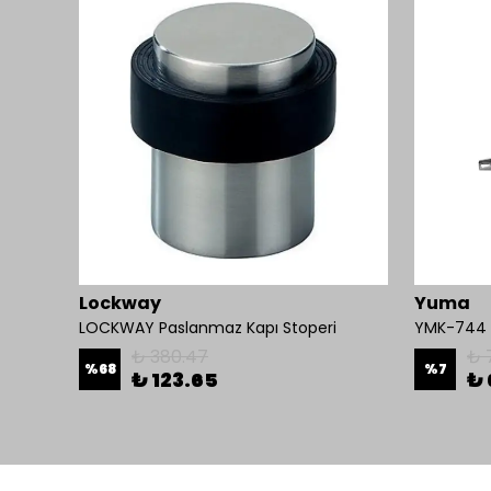
Lockway
Yuma
Mul-T-Lock 1200-BL-01 Kollu Manyetik Kilit 272 kg 600 Lbs
LOCKWAY Paslanmaz Kapı Stoperi
YMK-744 K
₺ 380.47
₺ 
%
68
%
7
₺ 123.65
₺ 