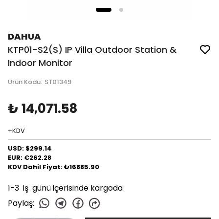
DAHUA
KTP01-S2(S) IP Villa Outdoor Station &
Indoor Monitor
Ürün Kodu
:
ST01349
₺ 14,071.58
+KDV
USD: $299.14
EUR: €262.28
KDV Dahil Fiyat: ₺16885.90
1-3 iş günü içerisinde kargoda
Paylaş
: