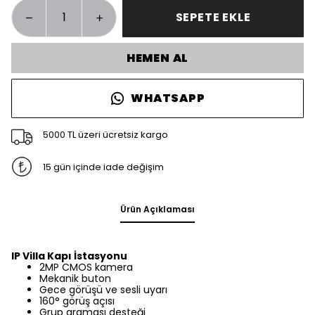
SEPETE EKLE
HEMEN AL
WHATSAPP
5000 TL üzeri ücretsiz kargo
15 gün içinde iade değişim
Ürün Açıklaması
IP Villa Kapı İstasyonu
2MP CMOS kamera
Mekanik buton
Gece görüşü ve sesli uyarı
160° görüş açısı
Grup araması desteği