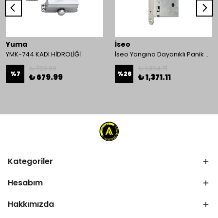
Yuma
İseo
YMK-744 KADI HİDROLİĞİ
İseo Yangına Dayanıklı Panik Fonksiyonlu Pasif Kanat İçin Gömme Kilit
₺ 729.99
₺ 1,864.71
%
7
%
26
₺ 679.99
₺ 1,371.11
Kategoriler
Hesabım
Hakkımızda