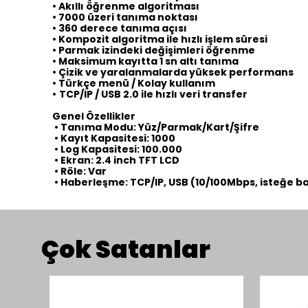
•
Akıllı öğrenme algoritması
•
7000 üzeri tanıma noktası
•
360 derece tanıma açısı
•
Kompozit algoritma ile hızlı işlem süresi
•
Parmak izindeki değişimleri öğrenme
•
Maksimum kayıtta 1 sn altı tanıma
•
Çizik ve yaralanmalarda yüksek performans
•
Türkçe menü / Kolay kullanım
•
TCP/IP / USB 2.0 ile hızlı veri transfer
Genel Özellikler
•
Tanıma Modu: Yüz/Parmak/Kart/Şifre
•
Kayıt Kapasitesi: 1000
•
Log Kapasitesi: 100.000
•
Ekran: 2.4 inch TFT LCD
•
Röle: Var
•
Haberleşme: TCP/IP, USB (10/100Mbps, isteğe ba
Çok Satanlar