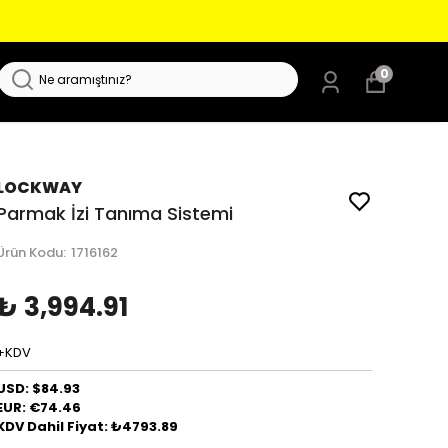
0
LOCKWAY
Parmak İzi Tanıma Sistemi
Ürün Kodu
:
1716162
₺ 3,994.91
+KDV
USD: $84.93
EUR: €74.46
KDV Dahil Fiyat: ₺4793.89