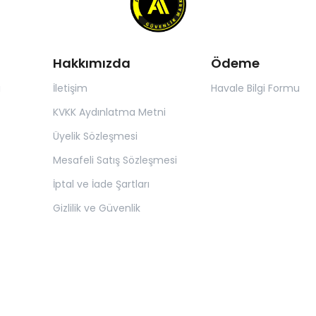
Hakkımızda
Ödeme
ı
İletişim
Havale Bilgi Formu
KVKK Aydınlatma Metni
Üyelik Sözleşmesi
Mesafeli Satış Sözleşmesi
İptal ve İade Şartları
Gizlilik ve Güvenlik