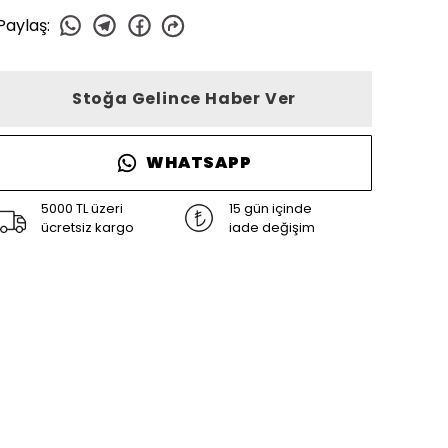
Paylaş
:
Stoğa Gelince Haber Ver
WHATSAPP
5000 TL üzeri
15 gün içinde
ücretsiz kargo
iade değişim