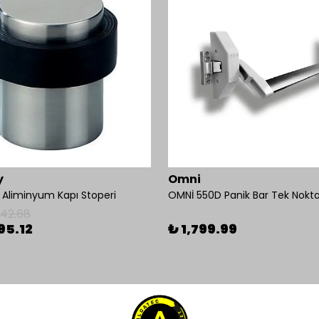
y
Omni
liminyum Kapı Stoperi
142.68
95.12
₺ 1,799.99