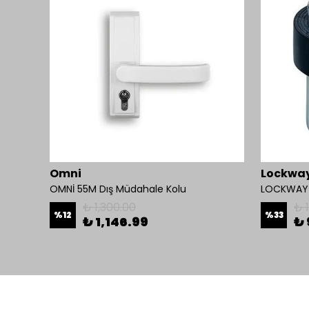
Omni
Lockwa
Mul-T-Lock 1200-BL-01 Kollu Manyetik Kilit 272 kg 600 Lbs
OMNİ 55M Dış Müdahale Kolu
LOCKWAY A
₺ 1,300.00
₺ 
%
12
%
33
₺ 1,146.99
₺ 