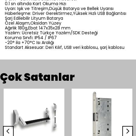
0.1 sn altında Kart Okuma Hızı
Uyarı: Işık ve Titreşim,Düşük Batarya ve Bellek Uyarısı
Haberleşme: Driver Gerektirmez,Yüksek Hızlı USB Bağlantısı
Şarj Edilebilir Lityum Batarya
Özel Alaşım,Oksidan Yüzey
Ağırlık 180g,Ebat 147x35x28 mm
Yazılım: Ücretsiz Türkçe Yazılım/SDK Desteği
Koruma Sınıfı: IP54 / IP67
-20° ila +70°C Isı Aralığı
Standart Aksesuar: Deri Kılıf, USB veri kablosu, şarj kablosu
Çok Satanlar