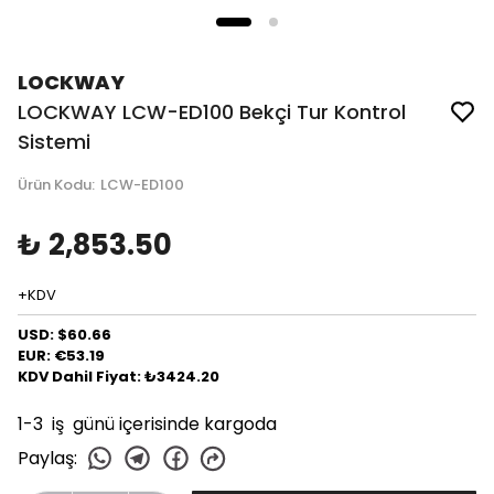
LOCKWAY
LOCKWAY LCW-ED100 Bekçi Tur Kontrol
Sistemi
Ürün Kodu
:
LCW-ED100
₺ 2,853.50
+KDV
USD: $60.66
EUR: €53.19
KDV Dahil Fiyat: ₺3424.20
1-3 iş günü içerisinde kargoda
Paylaş
: