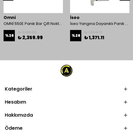
Omni
İseo
OMNİ 550E Panik Bar Çift Nokta Yüzey Tip
İseo Yangına Dayanıklı Panik Fonksiyonlu Pasif Kanat İçin Gömme Kilit
₺ 3,190.00
₺ 1,864.71
%
26
%
26
₺ 2,359.99
₺ 1,371.11
Kategoriler
Hesabım
Hakkımızda
Ödeme