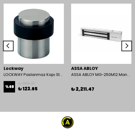
Lockway
ASSA ABLOY
LOCKWAY Paslanmaz Kapı Stoperi
ASSA ABLOY MG-250M12 Manyetik Kilit
₺ 380.47
%
68
₺ 123.65
₺ 2,211.47