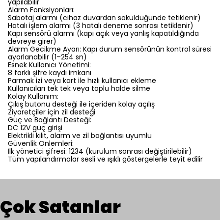
yapılabilir
Alarm Fonksiyonları:
Sabotaj alarmı (cihaz duvardan söküldüğünde tetiklenir)
Hatalı işlem alarmı (3 hatalı deneme sonrası tetiklenir)
Kapı sensörü alarmı (kapı açık veya yanlış kapatıldığında
devreye girer)
Alarm Gecikme Ayarı: Kapı durum sensörünün kontrol süresi
ayarlanabilir (1–254 sn)
Esnek Kullanıcı Yönetimi:
8 farklı şifre kaydı imkanı
Parmak izi veya kart ile hızlı kullanıcı ekleme
Kullanıcıları tek tek veya toplu halde silme
Kolay Kullanım:
Çıkış butonu desteği ile içeriden kolay açılış
Ziyaretçiler için zil desteği
Güç ve Bağlantı Desteği:
DC 12V güç girişi
Elektrikli kilit, alarm ve zil bağlantısı uyumlu
Güvenlik Önlemleri:
İlk yönetici şifresi: 1234 (kurulum sonrası değiştirilebilir)
Tüm yapılandırmalar sesli ve ışıklı göstergelerle teyit edilir
Çok Satanlar