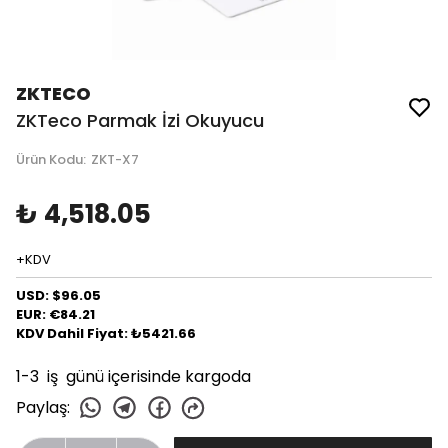
ZKTECO
ZKTeco Parmak İzi Okuyucu
Ürün Kodu
:
ZKT-X7
₺ 4,518.05
+KDV
USD: $96.05
EUR: €84.21
KDV Dahil Fiyat: ₺5421.66
1-3 iş günü içerisinde kargoda
Paylaş
: