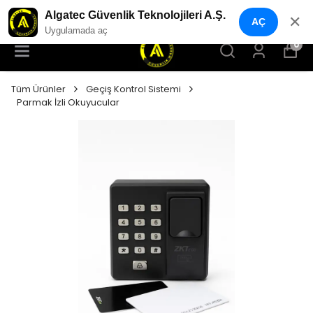
YENI NESIL GÜVENLIK GEÇIŞ SISTEMLERI
Algatec Güvenlik Teknolojileri A.Ş.
✕
AÇ
Uygulamada aç
0
Tüm Ürünler
Geçiş Kontrol Sistemi
Parmak İzli Okuyucular