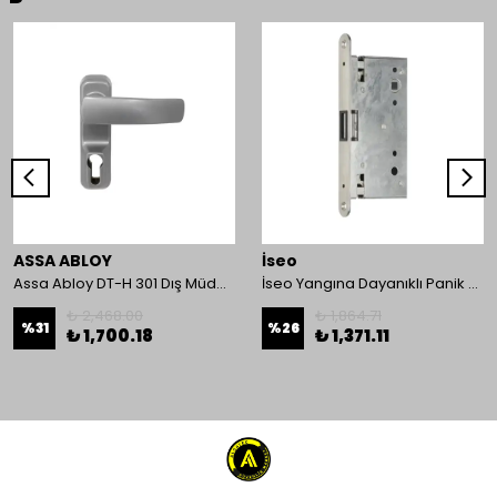
ASSA ABLOY
İseo
Assa Abloy DT-H 301 Dış Müdahale Kolu
İseo Yangına Dayanıklı Panik Fonksiyonlu Pasif Kanat İçin Gömme Kilit
₺ 2,468.00
₺ 1,864.71
%
31
%
26
₺ 1,700.18
₺ 1,371.11