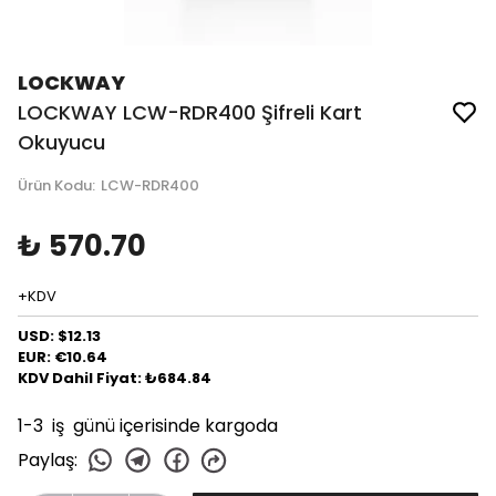
LOCKWAY
LOCKWAY LCW-RDR400 Şifreli Kart
Okuyucu
Ürün Kodu
:
LCW-RDR400
₺ 570.70
+KDV
USD: $12.13
EUR: €10.64
KDV Dahil Fiyat: ₺684.84
1-3 iş günü içerisinde kargoda
Paylaş
: