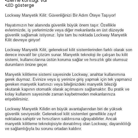
•İzleme Kontağı: Var
•LED gösterge
Lockway Manyetik Kilit: Güvenliğinizi Bir Adım Öteye Taşıyor!
Hayatımızın her alanında güvenlik büyük önem taşır. Özellikle
evlerimizde, iş yerlerimizde veya diğer mekanlarda en üst düzeyde
güvenlik sağlamak istiyoruz. İşte tam bu noktada Lockway Manyetik
Kilit devreye giriyor!
Lockway Manyetik Kilit, geleneksel kilit sistemlerinden farklı olarak son
derece inovatif bir çözüm sunar. Manyetik teknoloji ile çalışan bu kilit
sistemi, kullanıcılarına üstün koruma sağlar ve hırsızlık gibi olumsuz
durumların önüne geçer.
Manyetik kilitleme sistemi sayesinde Lockway, anahtar kullanımına
gerek duymaz. Evinize veya iş yerinize giriş yapmak için tek yapmanız
gereken manyetik kartınızı veya bileğinizdeki manyetik bileziği
okutarak kapının otomatik olarak açılmasını sağlamaktır. Bu pratik ve
kolay kullanım sayesinde zaman kaybetmeden mekanlarınıza
erişebilirsiniz.
Lockway Manyetik Kilidin en büyük avantajlarından biri de yüksek
güvenlik seviyesidir. Geleneksel kilit sistemleri genellikle zayıf
noktalara sahiptir ve hırsızların saldırısına uğrayabilirler. Ancak
manyetik kilitleme teknolojisiyle donatılmış olan Lockway, dayanıklılığı
ve sağlamlığıyla bu sorunu ortadan kaldırır.