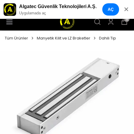
YENI NESIL GÜVENLIK GEÇIŞ SISTEMLERI
Algatec Güvenlik Teknolojileri A.Ş.
✕
AÇ
Uygulamada aç
0
Tüm Ürünler
Manyetik Kilit ve LZ Braketler
Dahili Tip