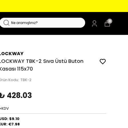
0
LOCKWAY
LOCKWAY TBK-2 Sıva Üstü Buton
Kasası 115x70
Ürün Kodu
:
TBK-2
₺ 428.03
+KDV
USD: $9.10
EUR: €7.98