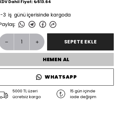
KDV Dahil Fiyat: ₺513.64
1-3 iş günü içerisinde kargoda
Paylaş
:
SEPETE EKLE
HEMEN AL
WHATSAPP
5000 TL üzeri
15 gün içinde
ücretsiz kargo
iade değişim