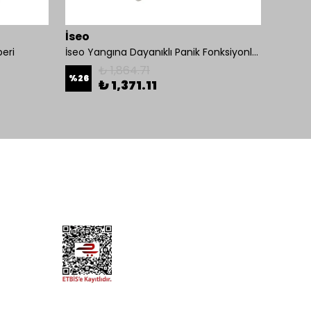
İseo
Omni
eri
İseo Yangına Dayanıklı Panik Fonksiyonlu Pasif Kanat İçin Gömme Kilit
₺ 1,864.71
%
26
%
26
₺ 1,371.11