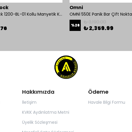
ock
Omni
Mul-T-Lock 1200-BL-01 Kollu Manyetik Kilit 272 kg 600 Lbs
₺ 3,190.00
%
26
.76
₺ 2,359.99
Hakkımızda
Ödeme
ı
İletişim
Havale Bilgi Formu
KVKK Aydınlatma Metni
Üyelik Sözleşmesi