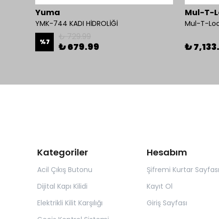
Yuma
Mul-T-L
YMK-744 KADI HİDROLİĞİ
₺ 729.99
%
7
₺ 679.99
₺ 7,133
Kategoriler
Hesabım
Acil Çıkış Butonu
Şifremi Kurtar Sayfas
Dijital Kapı Kilidi
Kayıt Ol
Elektrikli Kilit Karşılığı
Giriş Sayfası