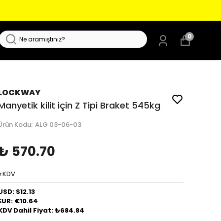
0
LOCKWAY
Manyetik kilit için Z Tipi Braket 545kg
Ürün Kodu
:
ALG 03-06-03
₺ 570.70
+KDV
USD: $12.13
EUR: €10.64
KDV Dahil Fiyat: ₺684.84