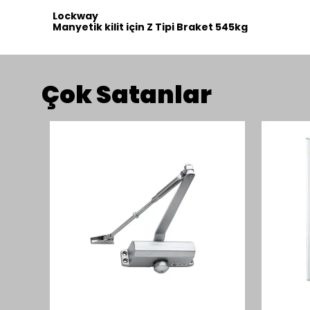
Lockway
Manyetik kilit için Z Tipi Braket 545kg
Çok Satanlar