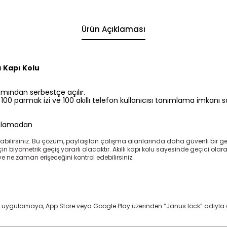
Ürün Açıklaması
ı Kapı Kolu
ısmından serbestçe açılır.
u 100 parmak izi ve 100 akıllı telefon kullanıcısı tanımlama imkanı s
gulamadan
ayabilirsiniz. Bu çözüm, paylaşılan çalışma alanlarında daha güvenli bir ge
in biyometrik geçiş yararlı olacaktır. Akıllı kapı kolu sayesinde geçici olara
 ve ne zaman erişeceğini kontrol edebilirsiniz.
n uygulamaya, App Store veya Google Play üzerinden “Janus lock” adıyla eri