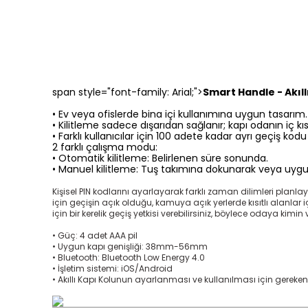
span style="font-family: Arial;">
Smart Handle - Akıll
• Ev veya ofislerde bina içi kullanımına uygun tasarım.
• Kilitleme sadece dışarıdan sağlanır; kapı odanın iç k
• Farklı kullanıcılar için 100 adete kadar ayrı geçiş kod
2 farklı çalışma modu:
• Otomatik kilitleme: Belirlenen süre sonunda.
• Manuel kilitleme: Tuş takımına dokunarak veya uy
Kişisel PIN kodlarını ayarlayarak farklı zaman dilimleri planl
için geçişin açık olduğu, kamuya açık yerlerde kısıtlı alanlar iç
için bir kerelik geçiş yetkisi verebilirsiniz, böylece odaya kimin
• Güç: 4 adet AAA pil
• Uygun kapı genişliği: 38mm-56mm
• Bluetooth: Bluetooth Low Energy 4.0
• İşletim sistemi: iOS/Android
• Akıllı Kapı Kolunun ayarlanması ve kullanılması için gereke