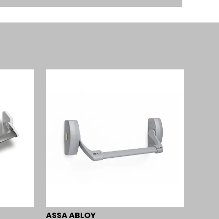
ASSA ABLOY
İseo