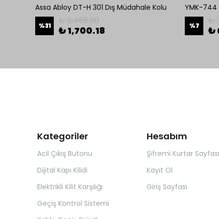
i
Assa Abloy DT-H 301 Dış Müdahale Kolu
YMK-744 K
₺ 2,468.00
₺ 
%
31
%
7
₺ 1,700.18
₺ 
Kategoriler
Hesabım
Acil Çıkış Butonu
Şifremi Kurtar Sayfas
Dijital Kapı Kilidi
Kayıt Ol
Elektrikli Kilit Karşılığı
Giriş Sayfası
Geçiş Kontrol Sistemi