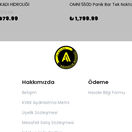
ADI HİDROLİĞİ
729.99
679.99
₺ 1,799.99
Hakkımızda
Ödeme
ı
İletişim
Havale Bilgi Formu
KVKK Aydınlatma Metni
Üyelik Sözleşmesi
Mesafeli Satış Sözleşmesi