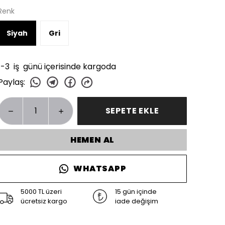
Renk
Siyah
Gri
1-3 iş günü içerisinde kargoda
Paylaş
:
SEPETE EKLE
HEMEN AL
WHATSAPP
5000 TL üzeri
15 gün içinde
ücretsiz kargo
iade değişim