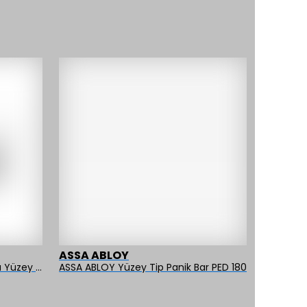
ASSA ABLOY
İseo
OMNİ 550D Panik Bar Tek Nokta Yüzey Tip
ASSA ABLOY Yüzey Tip Panik Bar PED 180