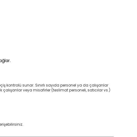
ağlar.
çiş kontrolü sunar. Sınırlı sayıda personel ya da çalışanlar
k çalışanlar veya misafirler (teslimat personeli, satıcılar vs.)
şebilirsiniz.