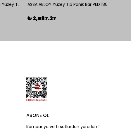
OMNİ 550D Panik Bar Tek Nokta Yüzey Tip
ASSA ABLOY Yüzey Tip Panik Bar PED 180
%
26
₺ 2,687.37
ABONE OL
Kampanya ve fırsatlardan yararlan !