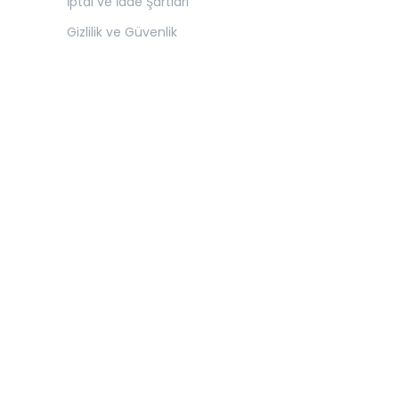
İptal ve İade Şartları
Gizlilik ve Güvenlik