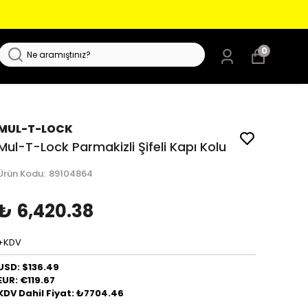
0
MUL-T-LOCK
Mul-T-Lock Parmakizli Şifeli Kapı Kolu
Ürün Kodu
:
89104864
₺ 6,420.38
+KDV
USD: $136.49
EUR: €119.67
KDV Dahil Fiyat: ₺7704.46