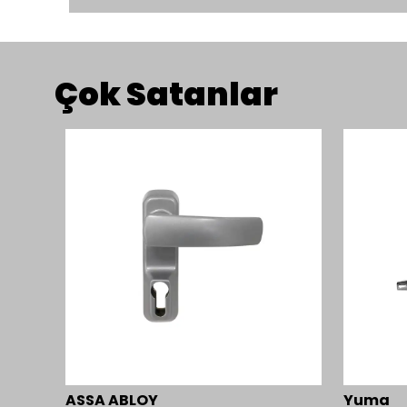
Çok Satanlar
ASSA ABLOY
Yuma