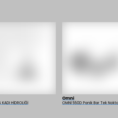
Omni
KADI HİDROLİĞİ