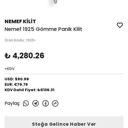
NEMEF KİLİT
Nemef 1925 Gömme Panik Kilit
Ürün Kodu
:
1925-
₺ 4,280.26
+KDV
USD: $90.99
EUR: €79.78
KDV Dahil Fiyat: ₺5136.31
Paylaş
:
Stoğa Gelince Haber Ver