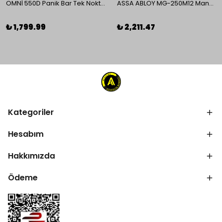
OMNİ 550D Panik Bar Tek Nokta Yüzey Tip
ASSA ABLOY MG-250M12 Manyetik Kilit
₺ 1,799.99
₺ 2,211.47
Kategoriler
Hesabım
Hakkımızda
Ödeme