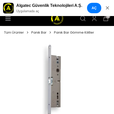
YENI NESIL GÜVENLIK GEÇIŞ SISTEMLERI
Algatec Güvenlik Teknolojileri A.Ş.
✕
AÇ
Uygulamada aç
0
Tüm Ürünler
Panik Bar
Panik Bar Gömme Kilitler