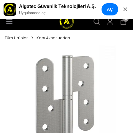
YENI NESIL GÜVENLIK GEÇIŞ SISTEMLERI
Algatec Güvenlik Teknolojileri A.Ş.
✕
AÇ
Uygulamada aç
0
Tüm Ürünler
Kapı Aksesuarları