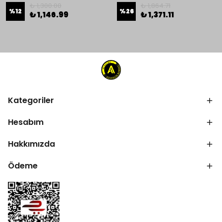
₺ 1,300.00
₺ 1,864.71
%
12
%
26
₺ 1,146.99
₺ 1,371.11
Kategoriler
Hesabım
Hakkımızda
Ödeme