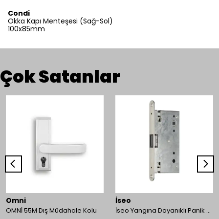
Condi
Okka Kapı Menteşesi (Sağ-Sol)
100x85mm
Çok Satanlar
Omni
İseo
OMNİ 55M Dış Müdahale Kolu
İseo Yangına Dayanıklı Panik Fonksiyonlu Pasif Kanat İçin Gömme Kilit