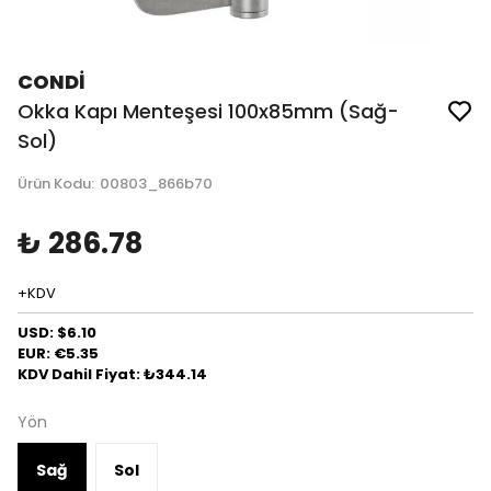
CONDİ
Okka Kapı Menteşesi 100x85mm (Sağ-
Sol)
Ürün Kodu
:
00803_866b70
₺ 286.78
+KDV
USD: $6.10
EUR: €5.35
KDV Dahil Fiyat: ₺344.14
Yön
Sağ
Sol