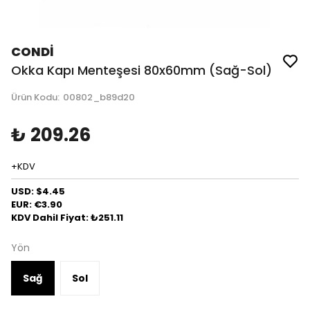
CONDİ
Okka Kapı Menteşesi 80x60mm (Sağ-Sol)
Ürün Kodu
:
00802_b89d20
₺ 209.26
+KDV
USD: $4.45
EUR: €3.90
KDV Dahil Fiyat: ₺251.11
Yön
Sağ
Sol