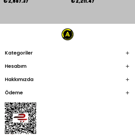
₺ 2,687.37
₺ 2,211.47
Kategoriler
Hesabım
Hakkımızda
Ödeme