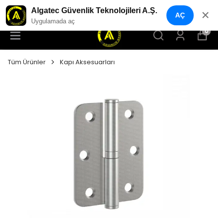
YENI NESIL GÜVENLIK GEÇIŞ SISTEMLERI
Algatec Güvenlik Teknolojileri A.Ş.
✕
AÇ
Uygulamada aç
0
Tüm Ürünler
Kapı Aksesuarları