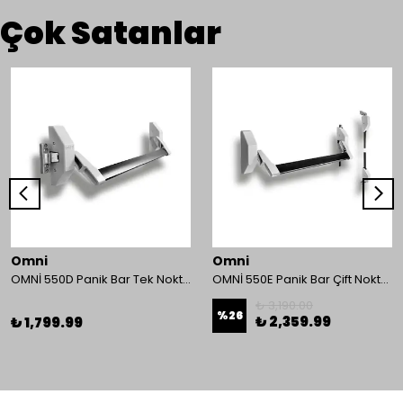
Çok Satanlar
Omni
Omni
OMNİ 550D Panik Bar Tek Nokta Yüzey Tip
OMNİ 550E Panik Bar Çift Nokta Yüzey Tip
₺ 3,190.00
%
26
₺ 2,359.99
₺ 1,799.99