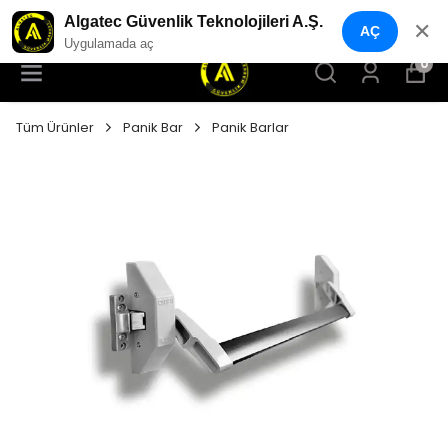
YENI NESIL GÜVENLIK GEÇIŞ SISTEMLERI
Algatec Güvenlik Teknolojileri A.Ş.
✕
AÇ
Uygulamada aç
0
Tüm Ürünler
Panik Bar
Panik Barlar