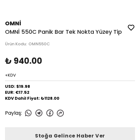
OMNİ
OMNİ 550C Panik Bar Tek Nokta Yüzey Tip
Ürün Kodu
:
OMN550C
₺ 940.00
+KDV
USD: $19.98
EUR: €17.52
KDV Dahil Fiyat: ₺1128.00
Paylaş
:
Stoğa Gelince Haber Ver