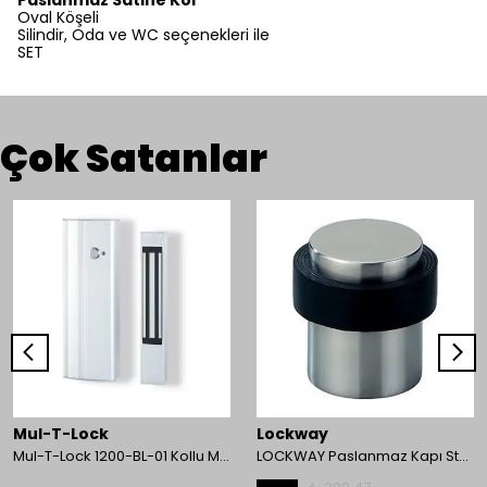
Paslanmaz Satine Kol
Oval Köşeli
Silindir, Oda ve WC seçenekleri ile
SET
Çok Satanlar
Mul-T-Lock
Lockway
Mul-T-Lock 1200-BL-01 Kollu Manyetik Kilit 272 kg 600 Lbs
LOCKWAY Paslanmaz Kapı Stoperi