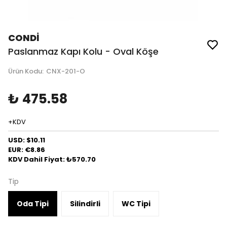
CONDİ
Paslanmaz Kapı Kolu - Oval Köşe
Ürün Kodu
:
CNX-201-O
₺ 475.58
+KDV
USD: $10.11
EUR: €8.86
KDV Dahil Fiyat: ₺570.70
Tip
Oda Tipi
Silindirli
WC Tipi