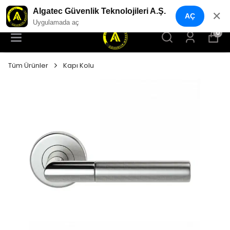
YENI NESIL GÜVENLIK GEÇIŞ SISTEMLERI
Algatec Güvenlik Teknolojileri A.Ş.
✕
AÇ
Uygulamada aç
0
Tüm Ürünler
Kapı Kolu