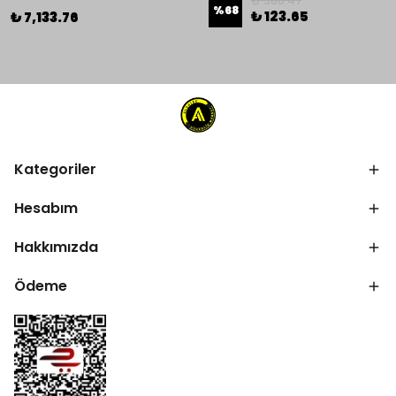
₺ 380.47
%
68
₺ 123.65
₺ 7,133.76
Kategoriler
Hesabım
Hakkımızda
Ödeme