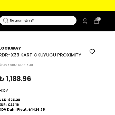
0
LOCKWAY
RDR-X39 KART OKUYUCU PROXIMITY
Ürün Kodu
:
RDR-X39
₺ 1,188.96
+KDV
USD: $25.28
EUR: €22.16
KDV Dahil Fiyat: ₺1426.75