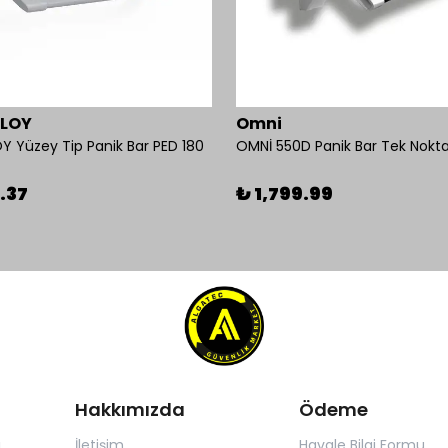
BLOY
Omni
Y Yüzey Tip Panik Bar PED 180
.37
₺ 1,799.99
Hakkımızda
Ödeme
ı
İletişim
Havale Bilgi Formu