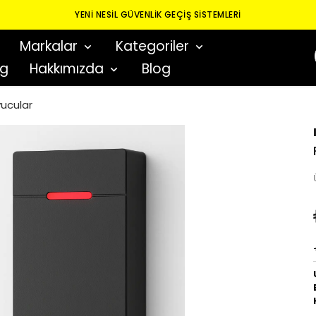
YENI NESIL GÜVENLIK GEÇIŞ SISTEMLERI
Markalar
Kategoriler
og
Hakkımızda
Blog
yucular