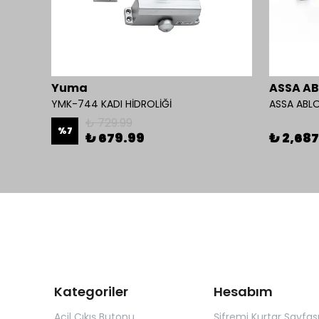
Yuma
ASSA A
YMK-744 KADI HİDROLİĞİ
ASSA ABLO
₺ 729.99
%
7
₺ 679.99
₺ 2,687
Kategoriler
Hesabım
Acil Çıkış Butonu
Şifremi Kurtar Sayfas