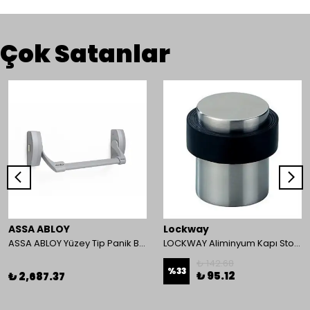
Çok Satanlar
ASSA ABLOY
Lockway
ASSA ABLOY Yüzey Tip Panik Bar PED 180
LOCKWAY Aliminyum Kapı Stoperi
₺ 142.68
%
33
₺ 95.12
₺ 2,687.37