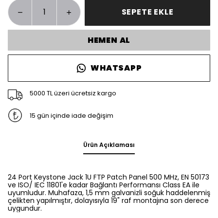
SEPETE EKLE
HEMEN AL
WHATSAPP
5000 TL üzeri ücretsiz kargo
15 gün içinde iade değişim
Ürün Açıklaması
24 Port Keystone Jack 1U FTP Patch Panel 500 MHz, EN 50173
ve ISO/ IEC 11801'e kadar Bağlantı Performansı Class EA ile
uyumludur. Muhafaza, 1,5 mm galvanizli soğuk haddelenmiş
çelikten yapılmıştır, dolayısıyla 19" raf montajına son derece
uygundur.