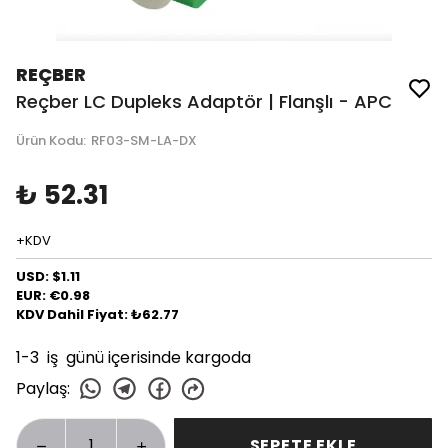
REÇBER
Reçber LC Dupleks Adaptör | Flanşlı - APC
Ürün Kodu
:
RF03-SM-LA-DX
₺ 52.31
+KDV
USD: $1.11
EUR: €0.98
KDV Dahil Fiyat: ₺62.77
1-3 iş günü içerisinde kargoda
Paylaş
:
SEPETE EKLE