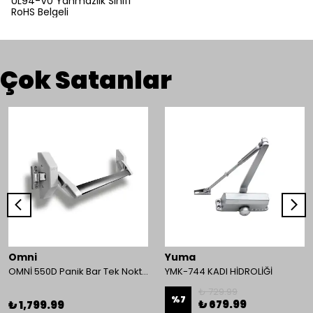
UL94-V0 Yanmazlık Sınıfı
RoHS Belgeli
Çok Satanlar
Omni
Yuma
OMNİ 550D Panik Bar Tek Nokta Yüzey Tip
YMK-744 KADI HİDROLİĞİ
₺ 729.99
%
7
₺ 679.99
₺ 1,799.99