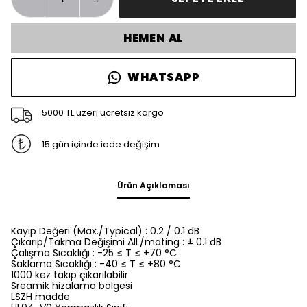
HEMEN AL
WHATSAPP
5000 TL üzeri ücretsiz kargo
15 gün içinde iade değişim
Ürün Açıklaması
Kayıp Değeri (Max./Typical) : 0.2 / 0.1 dB
Çıkarıp/Takma Değişimi ΔIL/mating : ± 0.1 dB
Çalışma Sıcaklığı : -25 ≤ T ≤ +70 °C
Saklama Sıcaklığı : -40 ≤ T ≤ +80 °C
1000 kez takıp çıkarılabilir
Sreamik hizalama bölgesi
LSZH madde