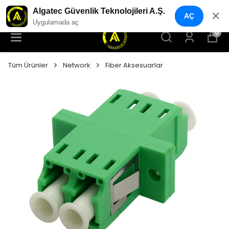
YENI NESIL GÜVENLIK GEÇIŞ SISTEMLERI
Algatec Güvenlik Teknolojileri A.Ş.
✕
AÇ
Uygulamada aç
0
Tüm Ürünler
Network
Fiber Aksesuarlar