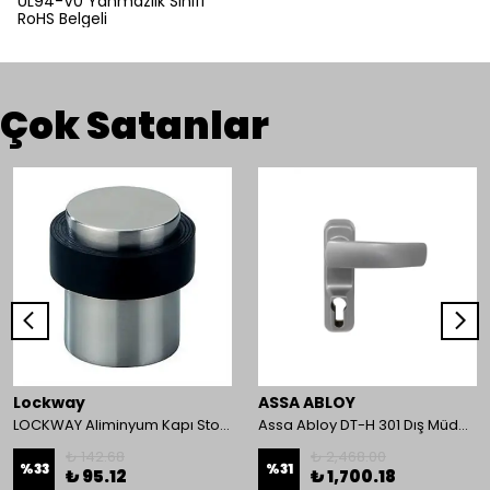
UL94-V0 Yanmazlık Sınıfı
RoHS Belgeli
Çok Satanlar
Lockway
ASSA ABLOY
LOCKWAY Aliminyum Kapı Stoperi
Assa Abloy DT-H 301 Dış Müdahale Kolu
₺ 142.68
₺ 2,468.00
%
33
%
31
₺ 95.12
₺ 1,700.18