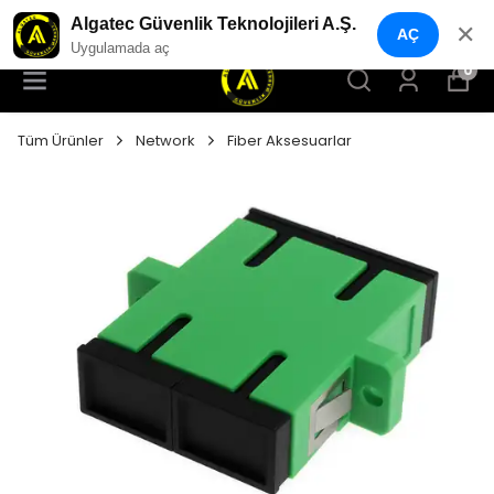
YENI NESIL GÜVENLIK GEÇIŞ SISTEMLERI
Algatec Güvenlik Teknolojileri A.Ş.
✕
AÇ
Uygulamada aç
0
Tüm Ürünler
Network
Fiber Aksesuarlar