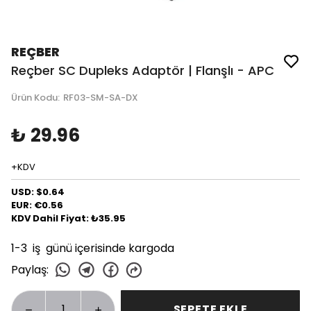
REÇBER
Reçber SC Dupleks Adaptör | Flanşlı - APC
Ürün Kodu
:
RF03-SM-SA-DX
₺ 29.96
+KDV
USD: $0.64
EUR: €0.56
KDV Dahil Fiyat: ₺35.95
1-3 iş günü içerisinde kargoda
Paylaş
:
SEPETE EKLE