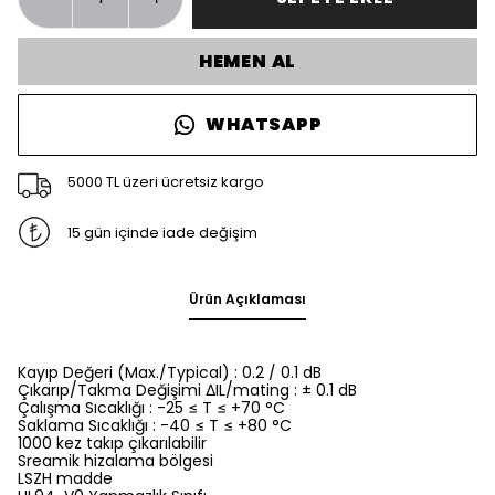
HEMEN AL
WHATSAPP
5000 TL üzeri ücretsiz kargo
15 gün içinde iade değişim
Ürün Açıklaması
Kayıp Değeri (Max./Typical) : 0.2 / 0.1 dB
Çıkarıp/Takma Değişimi ΔIL/mating : ± 0.1 dB
Çalışma Sıcaklığı : -25 ≤ T ≤ +70 °C
Saklama Sıcaklığı : -40 ≤ T ≤ +80 °C
1000 kez takıp çıkarılabilir
Sreamik hizalama bölgesi
LSZH madde