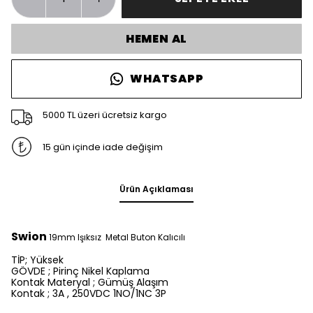
HEMEN AL
WHATSAPP
5000 TL üzeri ücretsiz kargo
15 gün içinde iade değişim
Ürün Açıklaması
Swion
19mm Işıksız Metal Buton Kalıcılı
TİP; Yüksek
GÖVDE ; Pirinç Nikel Kaplama
Kontak Materyal ; Gümüş Alaşım
Kontak ; 3A , 250VDC 1NO/1NC 3P