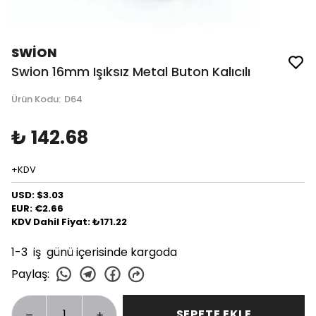
SWİON
Swion 16mm Işıksız Metal Buton Kalıcılı
Ürün Kodu
:
D64
₺ 142.68
+KDV
USD: $3.03
EUR: €2.66
KDV Dahil Fiyat: ₺171.22
1-3 iş günü içerisinde kargoda
Paylaş
:
SEPETE EKLE