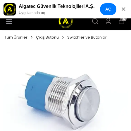
YENI NESIL GÜVENLIK GEÇIŞ SISTEMLERI
Algatec Güvenlik Teknolojileri A.Ş.
✕
AÇ
Uygulamada aç
0
Tüm Ürünler
Çıkış Butonu
Switchler ve Butonlar