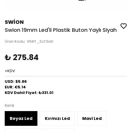
SWİON
Swion 19mm Led'li Plastik Buton Yaylı Siyah
Ürün Kodu
:
S56Y_2cf3a0
₺ 275.84
+KDV
USD: $5.86
EUR: €5.14
KDV Dahil Fiyat: ₺331.01
Renk
Beyaz Led
Kırmızı Led
Mavi Led