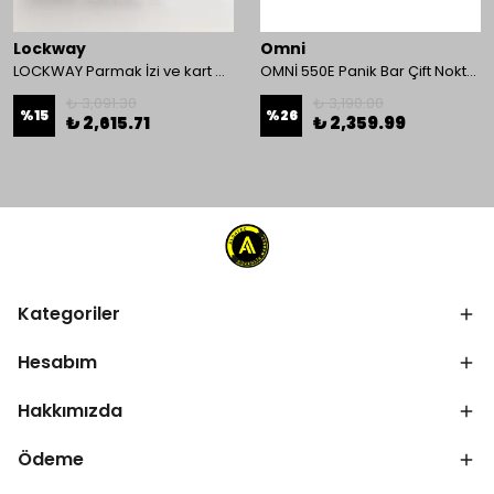
Lockway
Omni
LOCKWAY Parmak İzi ve kart Okuyucu Kontrol Paneli
OMNİ 550E Panik Bar Çift Nokta Yüzey Tip
₺ 3,091.30
₺ 3,190.00
%
15
%
26
₺ 2,615.71
₺ 2,359.99
Kategoriler
Hesabım
Hakkımızda
Ödeme