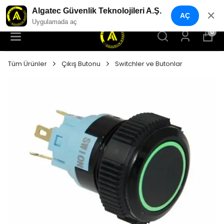
YENI NESIL GÜVENLIK GEÇIŞ SISTEMLERI
Algatec Güvenlik Teknolojileri A.Ş.
✕
AÇ
Uygulamada aç
0
Tüm Ürünler
Çıkış Butonu
Switchler ve Butonlar